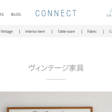
KS
BLOG
会員
Vintage
Interior item
Table ware
Fabric
C
ヴィンテージ家具