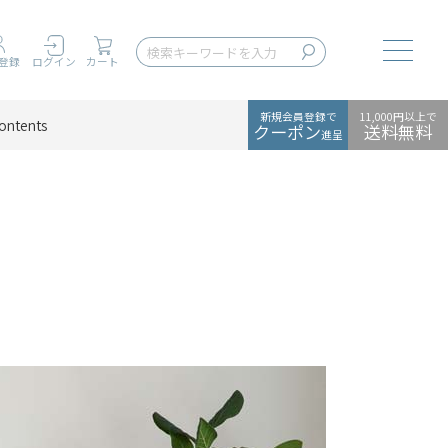
Toggle
登録
ログイン
カート
新規会員登録で
11,000円以上で
ontents
クーポン
送料無料
進呈