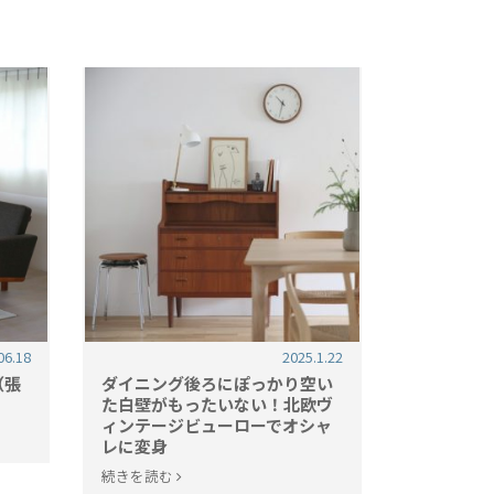
06.18
2025.1.22
（張
ダイニング後ろにぽっかり空い
た白壁がもったいない！北欧ヴ
ィンテージビューローでオシャ
レに変身
続きを読む