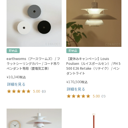
即納品
即納品
earthworms（アースワームズ） / フ
【夏休みキャンペーン】Louis
ラットシーリングカバー / コード吊り
Poulsen（ルイスポールセン） / PH 5
ペンダント専用（要電気工事）
500 E26 Retake（リテイク） / ペン
ダントライト
10,340
¥
税込
170,500
¥
税込
詳細を見る
詳細を見る
5.00
（
8
）
5.00
（
7
）