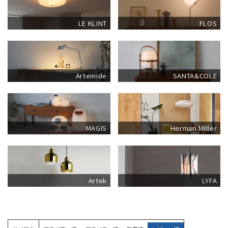
LE KLINT
FLOS
Artemide
SANTA&COLE
MAGIS
Herman Miller
Artek
LYFA