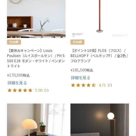
短納期
短納期
【夏休みキャンペーン】Louis
【ポイント10倍】FLOS（フロス） /
Poulsen（ルイスポールセン） / PH 5
BELLHOP F（ベルホップF） / 全2色 /
500 E26 モダン・ホワイト / ペンダン
フロアランプ
トライト
181,500
¥
税込
170,500
¥
税込
詳細を見る
詳細を見る
4.71
（
7
）
5.00
（
7
）