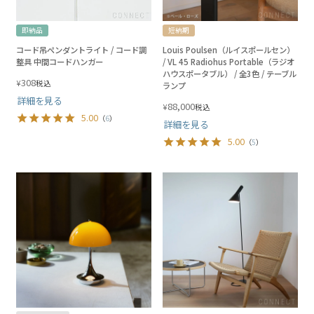
即納品
短納期
コード吊ペンダントライト / コード調
Louis Poulsen（ルイスポールセン）
整具 中間コードハンガー
/ VL 45 Radiohus Portable（ラジオ
ハウスポータブル） / 全3色 / テーブル
308
¥
税込
ランプ
詳細を見る
88,000
¥
税込
5.00
（
6
）
詳細を見る
5.00
（
5
）