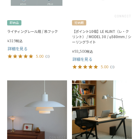
即納品
短納期
ライティングレール用 / 吊フック
【ポイント10倍】LE KLINT（レ・ク
リント） / MODEL 30 / φ580mm / シ
319
¥
税込
ーリングライト
詳細を見る
93,500
¥
税込
5.00
（
3
）
詳細を見る
5.00
（
3
）