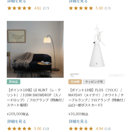
詳細を見る
詳細を見る
4.81
5.00
（
27
）
（
17
）
即納品
短納期
ラッピング可
【ポイント10倍】LE KLINT（レ・ク
【ポイント10倍】FLOS（フロス） /
リント） / 320M SNOWDROP（スノ
MAYDAY（メイデイ） / ホワイト / テ
ードロップ） / フロアランプ《特典付 /
ーブルランプ / フロアランプ《特典付 /
スマート電球》
山口一郎ポストカード》
209,000
30,800
¥
¥
税込
税込
詳細を見る
詳細を見る
5.00
4.94
（
16
）
（
16
）