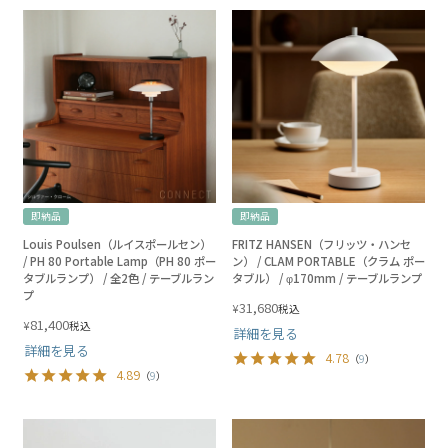
即納品
即納品
Louis Poulsen（ルイスポールセン）
FRITZ HANSEN（フリッツ・ハンセ
/ PH 80 Portable Lamp（PH 80 ポー
ン） / CLAM PORTABLE（クラム ポー
タブルランプ） / 全2色 / テーブルラン
タブル） / φ170mm / テーブルランプ
プ
31,680
¥
税込
81,400
¥
税込
詳細を見る
詳細を見る
4.78
（
9
）
4.89
（
9
）