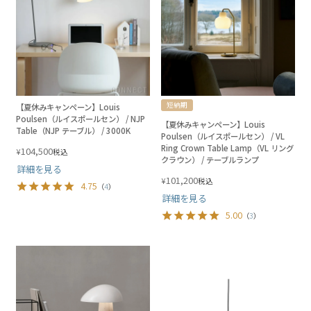
短納期
【夏休みキャンペーン】Louis
Poulsen（ルイスポールセン） / NJP
【夏休みキャンペーン】Louis
Table（NJP テーブル） / 3000K
Poulsen（ルイスポールセン） / VL
Ring Crown Table Lamp（VL リング
104,500
¥
税込
クラウン） / テーブルランプ
詳細を見る
101,200
¥
税込
4.75
（
4
）
詳細を見る
5.00
（
3
）