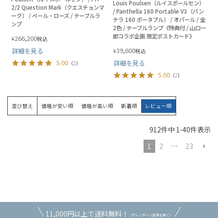
Louis Poulsen（ルイスポールセン）
2/2 Question Mark（クエスチョンマ
/ Panthella 160 Portable V3（パン
ーク） / ペール・ローズ / テーブルラ
テラ 160 ポータブル） / オパール / 全
ンプ
2色 / テーブルランプ《特典付 / 山口一
郎コラボ企画 限定ポストカード》
266,200
¥
税込
39,600
詳細を見る
¥
税込
5.00
詳細を見る
（
2
）
5.00
（
2
）
並び替え
価格が安い順
価格が高い順
新着順
レビュー順
912
件中
1
-
40
件表示
1
2
…
23
11,000円以上で送料無料！
（ヴィンテージ家具を除く）