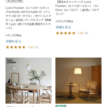
ラッピング可
【夏休みキャンペーン】Louis
Poulsen（ルイスポールセン） / AJ
Louis Poulsen（ルイスポールセン）
Floor（AJ フロア） / 全8色 / フロア
/ Panthella 160 Portable V3（パン
ランプ
テラ 160 ポータブル） / オパール×ク
ローム / 全6色 / テーブルランプ《特典
200,200
¥
税込
付 / 山口一郎コラボ企画 限定ポストカ
詳細を見る
ード》
5.00
（
5
）
47,300
¥
税込
詳細を見る
5.00
（
5
）
即納品