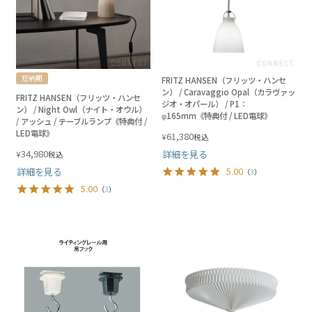
短納期
FRITZ HANSEN（フリッツ・ハンセ
ン） / Caravaggio Opal（カラヴァッ
FRITZ HANSEN（フリッツ・ハンセ
ジオ・オパール） / P1：
ン） / Night Owl（ナイト・オウル）
φ165mm《特典付 / LED電球》
/ アッシュ / テーブルランプ《特典付 /
LED電球》
61,380
¥
税込
34,980
詳細を見る
¥
税込
詳細を見る
5.00
（
3
）
5.00
（
3
）