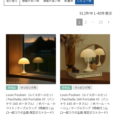
並び替え
価格が安い順
価格が高い順
新着順
レビュー順
912
件中
1
-
40
件表示
1
2
…
23
即納品
ラッピング可
即納品
ラッピング可
Louis Poulsen（ルイスポールセン）
Louis Poulsen（ルイスポールセン）
/ Panthella 160 Portable V3（パン
/ Panthella 160 Portable V3（パン
テラ 160 ポータブル） / オパール・ホ
テラ 160 ポータブル） / オパール・ベ
ワイト / テーブルランプ《特典付 / 山
ージュ / テーブルランプ《特典付 / 山
口一郎コラボ企画 限定ポストカード》
口一郎コラボ企画 限定ポストカード》