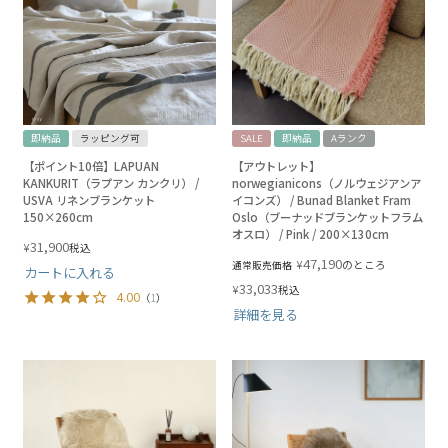
即納品
ラッピング可
SALE
即納品
Aランク
【ポイント10倍】LAPUAN
【アウトレット】
KANKURIT（ラプアン カンクリ） /
norwegianicons（ノルウェジアンア
USVA リネンブランケット
イコンズ） / Bunad Blanket Fram
150×260cm
Oslo（ブーナッドブランケットフラム
オスロ） / Pink / 200×130cm
31,900
¥
税込
47,190
¥
のところ
通常販売価格
カートに入れる
33,033
¥
税込
4.00
（
1
）
詳細を見る