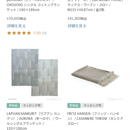
CHOUCHO シングル コットンブラン
ラックス・ウーブン・スロー /
ケット / 140×180cm
W133×H187cm / 全2色
39,600
41,800
¥
¥
税込
税込
詳細を見る
詳細を見る
5.00
（
1
）
即納品
ラッピング可
即納品
ラッピング可
LAPUAN KANKURIT（ラプアン カン
FRITZ HANSEN（フリッツ・ハンセ
クリ） / AURORA（オーロラ） / ウー
ン） / CASHMERE THROW（カシミア
ルシングルブランケット /
スロー）
130×180cm