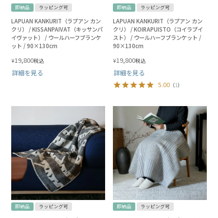
即納品
ラッピング可
即納品
ラッピング可
LAPUAN KANKURIT（ラプアン カン
LAPUAN KANKURIT（ラプアン カン
クリ） / KISSANPAIVAT（キッサンパ
クリ） / KOIRAPUISTO（コイラプイ
イヴァット） / ウールハーフブランケ
スト） / ウールハーフブランケット /
ット / 90×130cm
90×130cm
19,800
19,800
¥
¥
税込
税込
詳細を見る
詳細を見る
5.00
（
1
）
即納品
ラッピング可
即納品
ラッピング可