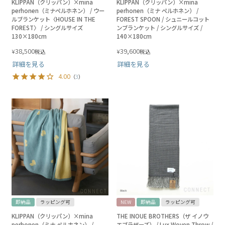
KLIPPAN（クリッパン）×mina
KLIPPAN（クリッパン）×mina
perhonen（ミナペルホネン） / ウー
perhonen（ミナ ペルホネン） /
ルブランケット〈HOUSE IN THE
FOREST SPOON / シュニールコット
FOREST〉 / シングルサイズ
ンブランケット / シングルサイズ /
130×180cm
140×180cm
38,500
39,600
¥
¥
税込
税込
詳細を見る
詳細を見る
4.00
（
3
）
即納品
ラッピング可
NEW
即納品
ラッピング可
KLIPPAN（クリッパン）×mina
THE INOUE BROTHERS（ザ イノウ
perhonen（ミナ ペルホネン） /
エブラザーズ） / Lux Woven Throw /