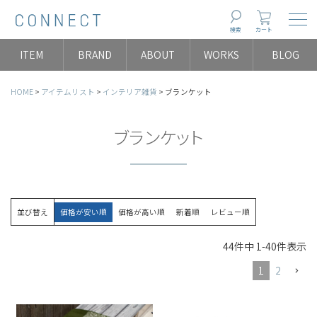
Togg
検索
カート
ITEM
BRAND
ABOUT
WORKS
BLOG
HOME
アイテムリスト
インテリア雑貨
ブランケット
ブランケット
並び替え
価格が安い順
価格が高い順
新着順
レビュー順
44
件中
1
-
40
件表示
1
2