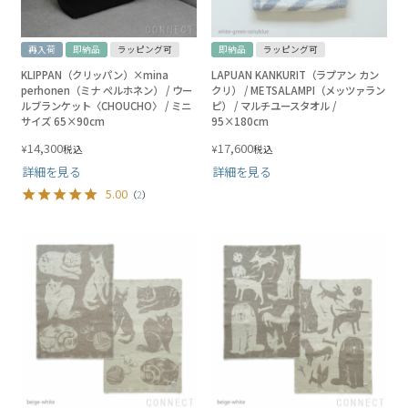
再入荷
即納品
ラッピング可
即納品
ラッピング可
KLIPPAN（クリッパン）×mina
LAPUAN KANKURIT（ラプアン カン
perhonen（ミナ ペルホネン） / ウー
クリ） / METSALAMPI（メッツァラン
ルブランケット〈CHOUCHO〉 / ミニ
ピ） / マルチユースタオル /
サイズ 65×90cm
95×180cm
14,300
17,600
¥
¥
税込
税込
詳細を見る
詳細を見る
5.00
（
2
）