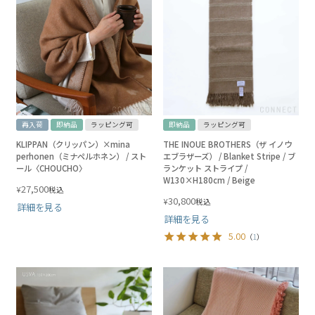
再入荷
即納品
ラッピング可
即納品
ラッピング可
KLIPPAN（クリッパン）×mina
THE INOUE BROTHERS（ザ イノウ
perhonen（ミナペルホネン） / スト
エブラザーズ） / Blanket Stripe / ブ
ール〈CHOUCHO〉
ランケット ストライプ /
W130×H180cm / Beige
27,500
¥
税込
30,800
¥
税込
詳細を見る
詳細を見る
5.00
（
1
）