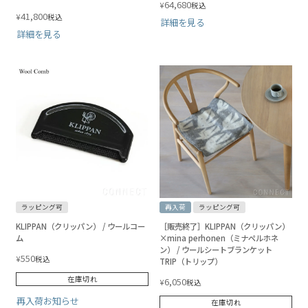
64,680
¥
税込
41,800
¥
税込
詳細を見る
詳細を見る
ラッピング可
再入荷
ラッピング可
KLIPPAN（クリッパン） / ウールコー
［販売終了］KLIPPAN（クリッパン）
ム
×mina perhonen（ミナペルホネ
ン） / ウールシートブランケット
550
¥
税込
TRIP（トリップ）
在庫切れ
6,050
¥
税込
再入荷お知らせ
在庫切れ