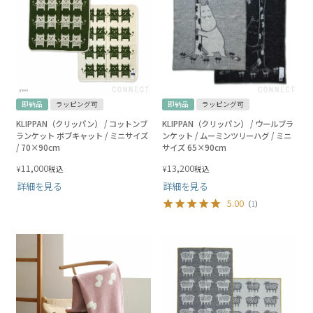
即納品
ラッピング可
即納品
ラッピング可
KLIPPAN（クリッパン） / コットンブ
KLIPPAN（クリッパン） / ウールブラ
ランケット ボブキャット / ミニサイズ
ンケット / ムーミンツリーハグ / ミニ
/ 70×90cm
サイズ 65×90cm
11,000
13,200
¥
¥
税込
税込
詳細を見る
詳細を見る
5.00
（
1
）