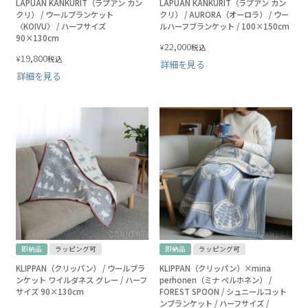
LAPUAN KANKURIT（ラプアン カン
LAPUAN KANKURIT（ラプアン カン
クリ） / ウールブランケット
クリ） / AURORA（オーロラ） / ウー
〈KOIVU〉 / ハーフサイズ
ルハーフブランケット / 100×150cm
90×130cm
22,000
¥
税込
19,800
¥
税込
詳細を見る
詳細を見る
即納品
ラッピング可
即納品
ラッピング可
KLIPPAN（クリッパン） / ウールブラ
KLIPPAN（クリッパン）×mina
ンケット ワイルダネス グレー / ハーフ
perhonen（ミナ ペルホネン） /
サイズ 90×130cm
FOREST SPOON / シュニールコット
ンブランケット / ハーフサイズ /