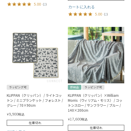
5.00
（
2
）
カートに入れる
5.00
（
2
）
ラッピング可
即納品
ラッピング可
KLIPPAN（クリッパン） / ライトコッ
KLIPPAN（クリッパン）×William
トン / ミニブランケット / フォレスト /
Morris（ウィリアム・モリス） / コッ
グレー / 70×90cm
トンスロー / サンフラワー / ブルー /
140×200cm
9,900
¥
税込
17,600
¥
税込
在庫切れ
在庫切れ