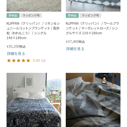
即納品
ラッピング可
即納品
ラッピング可
KLIPPAN（クリッパン） / リネン＆シ
KLIPPAN（クリッパン） / ウールブラ
ュニールコットンブランケット / 吾亦
ンケット / マーガレットローズ / シン
紅（われもこう） / シングル
グルサイズ 130×180cm
140×180cm
37,400
¥
税込
35,200
¥
税込
詳細を見る
詳細を見る
5.00
（
1
）