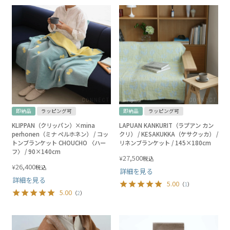
即納品
ラッピング可
即納品
ラッピング可
KLIPPAN（クリッパン）×mina
LAPUAN KANKURIT（ラプアン カン
perhonen（ミナ ペルホネン） / コッ
クリ） / KESAKUKKA（ケサクッカ） /
トンブランケット CHOUCHO 〈ハー
リネンブランケット / 145×180cm
フ〉 / 90×140cm
27,500
¥
税込
26,400
¥
税込
詳細を見る
詳細を見る
5.00
（
1
）
5.00
（
2
）