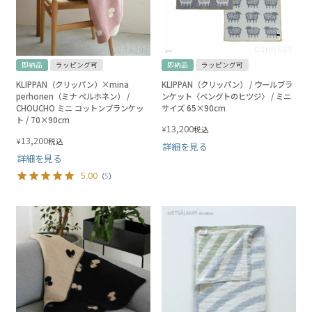
即納品
ラッピング可
即納品
ラッピング可
KLIPPAN（クリッパン）×mina
KLIPPAN（クリッパン） / ウールブラ
perhonen（ミナ ペルホネン） /
ンケット〈ベングトのヒツジ〉 / ミニ
CHOUCHO ミニ コットンブランケッ
サイズ 65×90cm
ト / 70×90cm
13,200
¥
税込
13,200
¥
税込
詳細を見る
詳細を見る
5.00
（
5
）