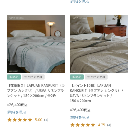
詳細を見る
即納品
ラッピング可
即納品
ラッピング可
［在庫限り］LAPUAN KANKURIT（ラ
【ポイント10倍】LAPUAN
プアン カンクリ） / USVA リネンブラ
KANKURIT（ラプアン カンクリ） /
ンケット / 150×200cm / 全2色
USVA リネンブランケット /
150×200cm
26,400
¥
税込
26,400
¥
税込
詳細を見る
詳細を見る
5.00
（
3
）
4.75
（
4
）