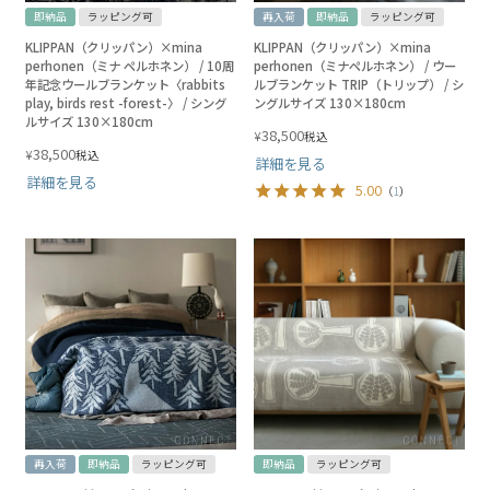
即納品
ラッピング可
再入荷
即納品
ラッピング可
KLIPPAN（クリッパン）×mina
KLIPPAN（クリッパン）×mina
perhonen（ミナ ペルホネン） / 10周
perhonen（ミナペルホネン） / ウー
年記念ウールブランケット〈rabbits
ルブランケット TRIP（トリップ） / シ
play, birds rest -forest-〉 / シング
ングルサイズ 130×180cm
ルサイズ 130×180cm
38,500
¥
税込
38,500
¥
税込
詳細を見る
詳細を見る
5.00
（
1
）
再入荷
即納品
ラッピング可
即納品
ラッピング可