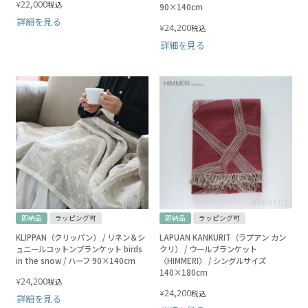
22,000
¥
税込
90×140cm
詳細を見る
24,200
¥
税込
詳細を見る
即納品
ラッピング可
即納品
ラッピング可
KLIPPAN（クリッパン） / リネン＆シ
LAPUAN KANKURIT（ラプアン カン
ュニールコットンブランケット birds
クリ） / ウールブランケット
in the snow / ハーフ 90×140cm
〈HIMMERI〉 / シングルサイズ
140×180cm
24,200
¥
税込
24,200
¥
税込
詳細を見る