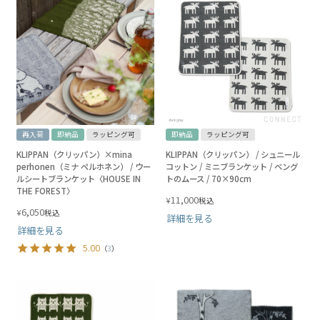
再入荷
即納品
ラッピング可
即納品
ラッピング可
KLIPPAN（クリッパン）×mina
KLIPPAN（クリッパン） / シュニール
perhonen（ミナ ペルホネン） / ウー
コットン / ミニブランケット / ベング
ルシートブランケット〈HOUSE IN
トのムース / 70×90cm
THE FOREST〉
11,000
¥
税込
6,050
¥
税込
詳細を見る
詳細を見る
5.00
（
3
）