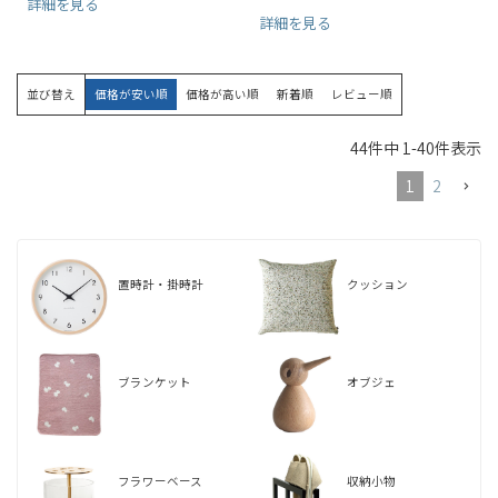
詳細を見る
詳細を見る
並び替え
価格が安い順
価格が高い順
新着順
レビュー順
44
件中
1
-
40
件表示
1
2
置時計・掛時計
クッション
ブランケット
オブジェ
フラワーベース
収納小物