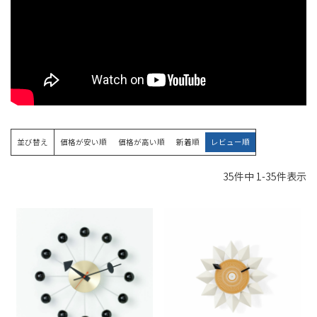
並び替え
価格が安い順
価格が高い順
新着順
レビュー順
35
件中
1
-
35
件表示