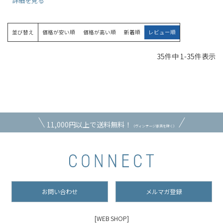
詳細を見る
並び替え
価格が安い順
価格が高い順
新着順
レビュー順
35
件中
1
-
35
件表示
11,000円以上で送料無料！
（ヴィンテージ家具を除く）
お問い合わせ
メルマガ登録
[WEB SHOP]