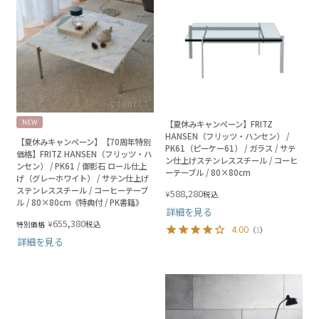
NEW
【夏休みキャンペーン】FRITZ
HANSEN（フリッツ・ハンセン） /
【夏休みキャンペーン】【70周年特別
PK61（ピーケー61） / ガラス / サテ
価格】FRITZ HANSEN（フリッツ・ハ
ン仕上げステンレススチール / コーヒ
ンセン） / PK61 / 御影石 ロール仕上
ーテーブル / 80×80cm
げ（グレーホワイト） / サテン仕上げ
ステンレススチール / コーヒーテーブ
588,280
¥
税込
ル / 80×80cm《特典付 / PK書籍》
詳細を見る
655,380
¥
税込
特別価格
4.00
（
1
）
詳細を見る