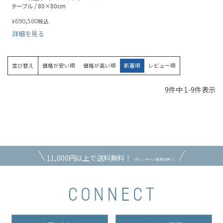
テーブル / 80×80cm
690,580
¥
税込
詳細を見る
並び替え
価格が安い順
価格が高い順
新着順
レビュー順
9
件中
1
-
9
件表示
11,000円以上で送料無料！
（ヴィンテージ家具を除く）