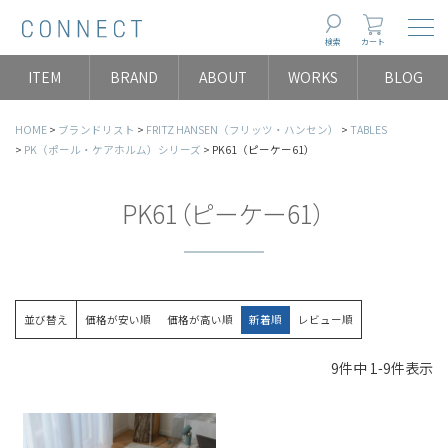
Togg
検索
カート
ITEM
BRAND
ABOUT
WORKS
BLOG
HOME
ブランドリスト
FRITZ HANSEN（フリッツ・ハンセン）
TABLES
PK（ポール・ケアホルム）シリーズ
PK61（ピーケー61）
PK61（ピーケー61）
並び替え
価格が安い順
価格が高い順
新着順
レビュー順
9
件中
1
-
9
件表示