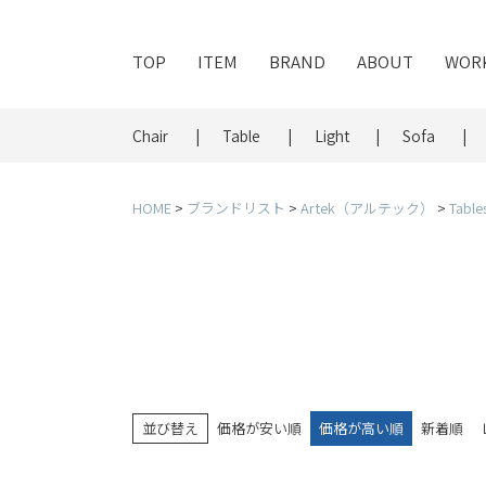
TOP
ITEM
BRAND
ABOUT
WOR
Chair
Table
Light
Sofa
HOME
ブランドリスト
Artek（アルテック）
Table
並び替え
価格が安い順
価格が高い順
新着順