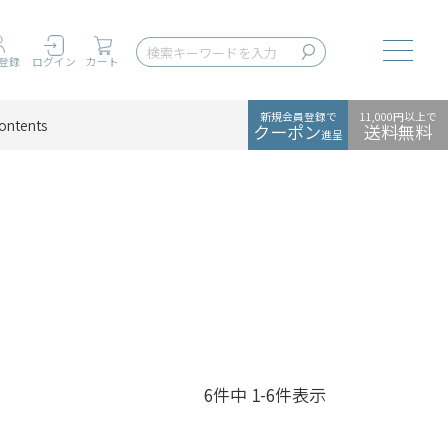
Toggle
登録
ログイン
カート
新規会員登録で
11,000円以上で
ontents
クーポン
送料無料
進呈
6
件中
1
-
6
件表示