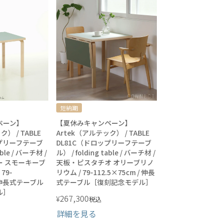
短納期
ペーン】
【夏休みキャンペーン】
） / TABLE
Artek（アルテック） / TABLE
ップリーフテーブ
DL81C（ドロップリーフテーブ
able / バーチ材 /
ル） / folding table / バーチ材 /
 スモーキーブ
天板・ピスタチオ オリーブリノ
79-
リウム / 79-112.5×75cm / 伸長
 / 伸長式テーブル
式テーブル［復刻記念モデル］
ル］
267,300
¥
税込
詳細を見る