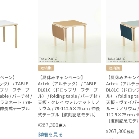
短納期
短納期
ペーン】
【夏休みキャンペーン】
【夏休みキャン
ク） / TABLE
Artek（アルテック） / TABLE
Artek（アルテック
ップリーフテーブ
DL81C（ドロップリーフテーブ
DL81C（ドロ
table / バーチ材 /
ル） / folding table / バーチ材 /
ル） / folding t
ミネート / 79-
天板・クレイ ウォルナットリノ
天板・ヴェイパー
 / 伸長式テーブル
リウム / 79-112.5×75cm / 伸長
ルーリノリウム / 
式テーブル［復刻記念モデル］
112.5×75cm
［復刻記念モデ
267,300
¥
税込
267,300
¥
税込
詳細を見る