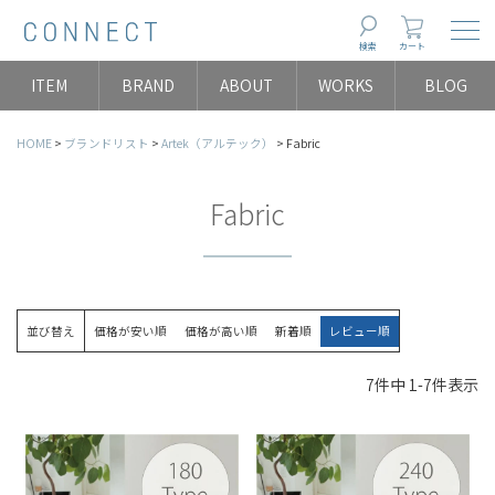
Togg
検索
カート
ITEM
BRAND
ABOUT
WORKS
BLOG
HOME
ブランドリスト
Artek（アルテック）
Fabric
Fabric
並び替え
価格が安い順
価格が高い順
新着順
レビュー順
7
件中
1
-
7
件表示