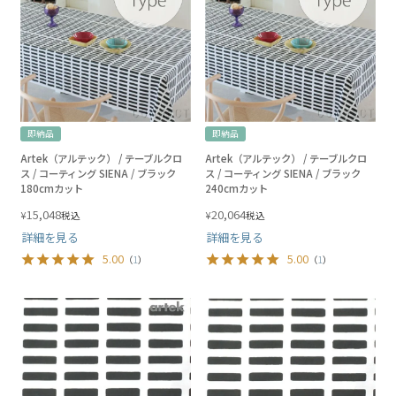
即納品
即納品
Artek（アルテック） / テーブルクロ
Artek（アルテック） / テーブルクロ
ス / コーティング SIENA / ブラック
ス / コーティング SIENA / ブラック
180cmカット
240cmカット
15,048
20,064
¥
¥
税込
税込
詳細を見る
詳細を見る
5.00
5.00
（
1
）
（
1
）