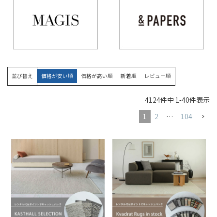
並び替え
価格が安い順
価格が高い順
新着順
レビュー順
4124
件中
1
-
40
件表示
1
2
…
104