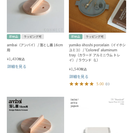
即納品
ラッピング可
即納品
ラッピング可
ambai（アンバイ） / 落とし蓋 16cm
yumiko iihoshi porcelain（イイホシ
用
ユミコ） / 'Colored' aluminum
tray（カラード アルミニウム トレ
1,430
¥
税込
イ） / ラウンド（L）
詳細を見る
1,540
¥
税込
詳細を見る
5.00
（
8
）