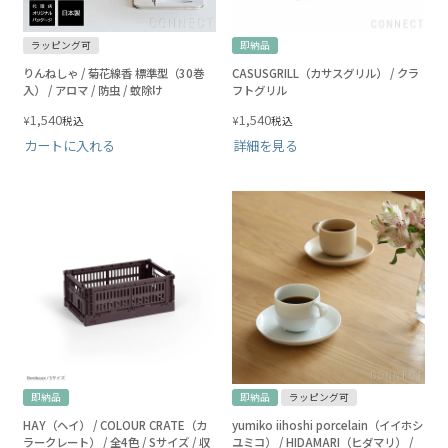
ラッピング可
即納品
りんねしゃ / 菊花線香 標準型（30巻
CASUSGRILL（カサスグリル） / クラ
入） / アロマ / 防虫 / 蚊除け
フトグリル
1,540
1,540
¥
¥
税込
税込
カートに入れる
詳細を見る
即納品
即納品
ラッピング可
HAY（ヘイ） / COLOUR CRATE（カ
yumiko iihoshi porcelain（イイホシ
ラークレート） / 全4色 / Sサイズ / 収
ユミコ） / HIDAMARI（ヒダマリ） /