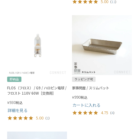
5.00
（
11
）
即納品
ラッピング可
FLOS（フロス） / G9 / ハロピン電球 /
家事問屋 / スリムバット
フロスト 110V 60W［交換用］
990
¥
税込
930
¥
税込
カートに入れる
詳細を見る
4.75
（
4
）
5.00
（
1
）