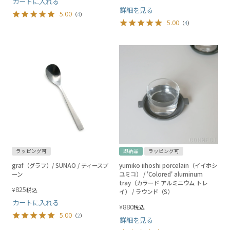
カートに入れる
詳細を見る
5.00
（
4
）
5.00
（
4
）
ラッピング可
即納品
ラッピング可
graf（グラフ）/ SUNAO / ティースプ
yumiko iihoshi porcelain（イイホシ
ーン
ユミコ） / 'Colored' aluminum
tray（カラード アルミニウム トレ
825
¥
税込
イ） / ラウンド（S）
カートに入れる
880
¥
税込
5.00
（
2
）
詳細を見る