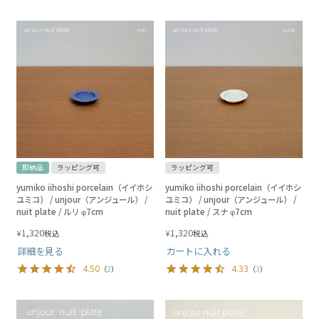
即納品
ラッピング可
ラッピング可
yumiko iihoshi porcelain（イイホシ
yumiko iihoshi porcelain（イイホシ
ユミコ） / unjour（アンジュール） /
ユミコ） / unjour（アンジュール） /
nuit plate / ルリ φ7cm
nuit plate / スナ φ7cm
1,320
1,320
¥
¥
税込
税込
詳細を見る
カートに入れる
4.50
4.33
（
2
）
（
3
）