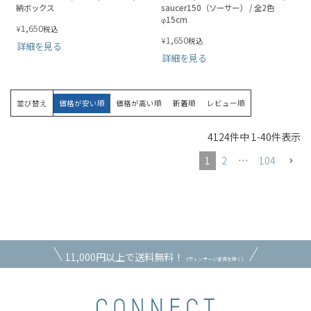
納ボックス
saucer150（ソーサー） / 全2色
φ15cm
1,650
¥
税込
1,650
¥
税込
詳細を見る
詳細を見る
並び替え
価格が安い順
価格が高い順
新着順
レビュー順
4124
件中
1
-
40
件表示
1
2
…
104
11,000円以上で送料無料！
（ヴィンテージ家具を除く）