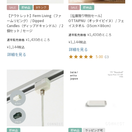
SALE
即納品
Bランク
SALE
即納品
【アウトレット】Ferm Living（ファ
［在庫限り特別セール］
ームリビング） / Dipped
OTTAIPNU（オッタイピイヌ） / フェ
Candles（ディップドキャンドル） / 2
イスタオル（35cm×80cm）
個セット / セージ
1,430
¥
のところ
通常販売価格
1,430
¥
のところ
通常販売価格
1,144
¥
税込
1,144
¥
税込
詳細を見る
詳細を見る
5.00
（
2
）
即納品
即納品
ラッピング可