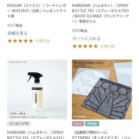
KOIZUMI（コイズミ） / コードハンガ
HUMDAKIN（ハムダキン） / SPRAY
ー AE45283E / 白色 / ペンダントライ
BOTTLE 792（スプレーボトル792）
ト用
/ WOOD CLEANER（ウッドクリーナ
ー）専用ボトル
517
¥
税込
550
¥
税込
詳細を見る
カートに入れる
5.00
（
2
）
5.00
（
1
）
ラッピング可
SALE
即納品
HUMDAKIN（ハムダキン） / SPRAY
［在庫限り特別セール］
BOTTLE 151（スプレーボトル151）
OTTAIPNU（オッタイピイヌ） / ハン