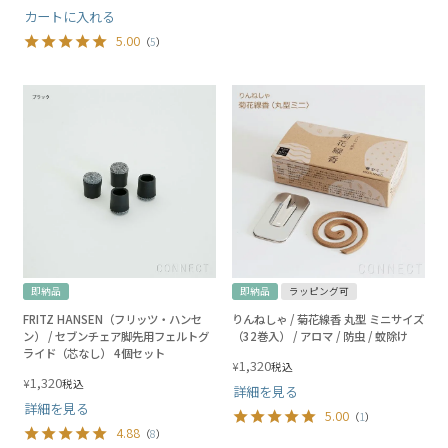
カートに入れる
5.00
（
5
）
即納品
即納品
ラッピング可
FRITZ HANSEN（フリッツ・ハンセ
りんねしゃ / 菊花線香 丸型 ミニサイズ
ン） / セブンチェア脚先用フェルトグ
（32巻入） / アロマ / 防虫 / 蚊除け
ライド（芯なし） 4個セット
1,320
¥
税込
1,320
¥
税込
詳細を見る
詳細を見る
5.00
（
1
）
4.88
（
8
）