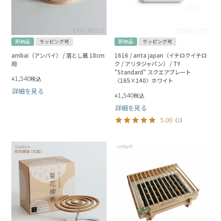
即納品
ラッピング可
即納品
ラッピング可
ambai（アンバイ） / 落とし蓋 18cm
1616 / arita japan（イチロクイチロ
用
ク / アリタジャパン） / TY
"Standard" スクエアプレート
1,540
¥
税込
〈165×140〉ホワイト
詳細を見る
1,540
¥
税込
詳細を見る
5.00
（
1
）