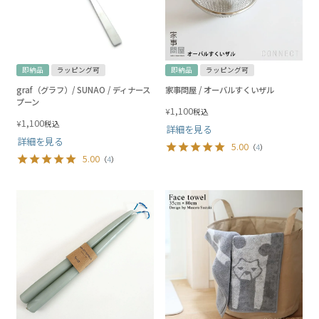
即納品
ラッピング可
即納品
ラッピング可
graf（グラフ）/ SUNAO / ディナース
家事問屋 / オーバルすくいザル
プーン
1,100
¥
税込
1,100
¥
税込
詳細を見る
詳細を見る
5.00
（
4
）
5.00
（
4
）