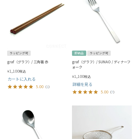
ラッピング可
即納品
ラッピング可
graf（グラフ）/ 三角箸 赤
graf（グラフ）/ SUNAO / ディナーフ
ォーク
1,100
¥
税込
1,100
¥
税込
カートに入れる
詳細を見る
5.00
（
1
）
5.00
（
7
）