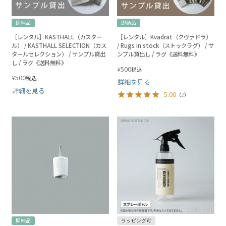
即納品
即納品
［レンタル］KASTHALL（カスター
［レンタル］Kvadrat（クヴァドラ）
ル） / KASTHALL SELECTION（カス
/ Rugs in stock（ストックラグ） / サ
タールセレクション） / サンプル貸出
ンプル貸出し / ラグ《送料無料》
し / ラグ《送料無料》
500
¥
税込
500
¥
税込
詳細を見る
詳細を見る
5.00
（
2
）
即納品
ラッピング可