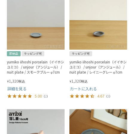
即納品
ラッピング可
ラッピング可
yumiko iihoshi porcelain（イイホシ
yumiko iihoshi porcelain（イイホシ
ユミコ） / unjour（アンジュール） /
ユミコ） / unjour（アンジュール） /
nuit plate / スモークブルー φ7cm
nuit plate / レイニーグレー φ7cm
1,320
1,320
¥
¥
税込
税込
詳細を見る
カートに入れる
5.00
4.67
（
2
）
（
3
）