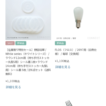
SALE
即納品
即納品
［在庫限り特別セール］野田琺瑯 /
FLOS（フロス） / 2097用（白熱仕
Whtie series（ホワイトシリーズ） /
様） / 電球［交換用］
ラウンド12cm用（持ち手付ストッカ
1,100
¥
税込
ー丸型S用）シール蓋 1枚+ラウンド
14cm用（持ち手付ストッカー丸型L
詳細を見る
用）シール蓋 5枚 / 計6点セット《送料
無料》
1,100
¥
税込
詳細を見る