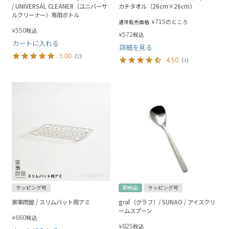
/ UNIVERSAL CLEANER（ユニバーサ
カチタオル（26cm×26cm）
ルクリーナー）専用ボトル
715
¥
のところ
通常販売価格
550
¥
税込
572
¥
税込
カートに入れる
詳細を見る
5.00
（
2
）
4.50
（
4
）
ラッピング可
即納品
ラッピング可
家事問屋 / スリムバット用アミ
graf（グラフ）/ SUNAO / アイスクリ
ームスプーン
660
¥
税込
825
¥
税込