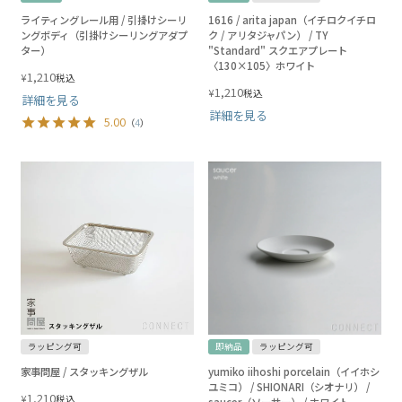
ライティングレール用 / 引掛けシーリ
1616 / arita japan（イチロクイチロ
ングボディ（引掛けシーリングアダプ
ク / アリタジャパン） / TY
ター）
"Standard" スクエアプレート
〈130×105〉ホワイト
1,210
¥
税込
1,210
¥
税込
詳細を見る
詳細を見る
5.00
（
4
）
ラッピング可
即納品
ラッピング可
家事問屋 / スタッキングザル
yumiko iihoshi porcelain（イイホシ
ユミコ） / SHIONARI（シオナリ） /
1,210
¥
税込