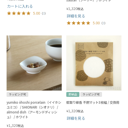
saucer（ソーサー） / ホワイト
カートに入れる
1,320
¥
税込
5.00
（
3
）
詳細を見る
5.00
（
3
）
ラッピング可
即納品
ラッピング可
yumiko iihoshi porcelain（イイホシ
蚊取り線香 不燃マット3枚組 / 交換用
ユミコ） / SHIONARI（シオナリ） /
1,320
¥
税込
almond dish（アーモンドディッシ
ュ） / ホワイト
詳細を見る
1,320
¥
税込