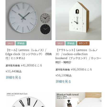
SALE
即納品
SALE
即納品
Bランク
【セール】Lemnos（レムノス）/
【アウトレット】Lemnos（レムノ
Edge clock（エッジクロック）《特典
ス） / cuckoo-collection
付 / ミニタオル》
bookend（ブックエンド） / カッコー
時計・鳩時計
41,800
¥
のところ
通常販売価格
66,000
¥
のところ
通常販売価格
33,440
¥
税込
56,100
¥
税込
詳細を見る
詳細を見る