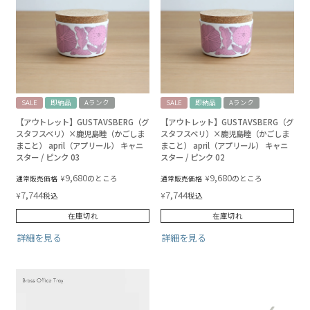
SALE
即納品
Aランク
SALE
即納品
Aランク
【アウトレット】GUSTAVSBERG（グ
【アウトレット】GUSTAVSBERG（グ
スタフスベリ）×鹿児島睦（かごしま
スタフスベリ）×鹿児島睦（かごしま
まこと） april（アプリール） キャニ
まこと） april（アプリール） キャニ
スター / ピンク 03
スター / ピンク 02
9,680
9,680
¥
¥
のところ
のところ
通常販売価格
通常販売価格
7,744
7,744
¥
¥
税込
税込
在庫切れ
在庫切れ
詳細を見る
詳細を見る