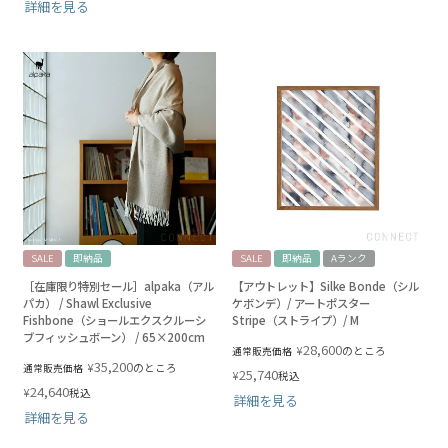
詳細を見る
SALE
即納品
SALE
即納品
Aランク
［在庫限り特別セール］alpaka（アル
【アウトレット】Silke Bonde（シル
パカ） / Shawl Exclusive
ケボンデ）/ アートポスター
Fishbone（ショールエクスクルーシ
Stripe（ストライプ）/ M
ブフィッシュボーン） / 65×200cm
28,600
¥
のところ
通常販売価格
35,200
¥
のところ
通常販売価格
25,740
¥
税込
24,640
¥
税込
詳細を見る
詳細を見る