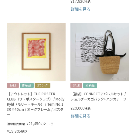
17,820
¥
税込
詳細を見る
SALE
即納品
Sランク
SALE
即納品
【アウトレット】THE POSTER
［福袋］CONNECTアパレルセット /
CLUB（ザ・ポスタークラブ） / Molly
ショルダーカゴバック+ハンカチ－フ
Kyhl（モリー・キール） / Tern No.1
20,000
¥
税込
30×40cm / オークフレーム / ポスタ
ー
詳細を見る
21,450
¥
のところ
通常販売価格
19,305
¥
税込