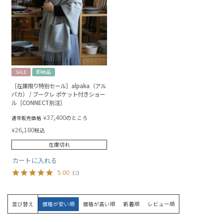
SALE
即納品
［在庫限り特別セール］alpaka（アル
パカ） / ブークレ ポケット付きショー
ル［CONNECT別注］
37,400
¥
のところ
通常販売価格
26,180
¥
税込
在庫切れ
カートに入れる
5.00
（
1
）
並び替え
価格が安い順
価格が高い順
新着順
レビュー順