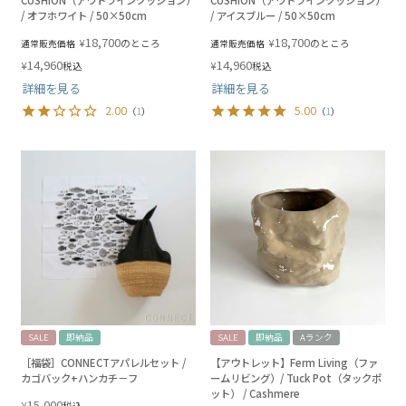
CUSHION（アウトラインクッション）
CUSHION（アウトラインクッション）
/ オフホワイト / 50×50cm
/ アイスブルー / 50×50cm
18,700
18,700
¥
¥
のところ
のところ
通常販売価格
通常販売価格
14,960
14,960
¥
¥
税込
税込
詳細を見る
詳細を見る
2.00
5.00
（
1
）
（
1
）
SALE
即納品
SALE
即納品
Aランク
［福袋］CONNECTアパレルセット /
【アウトレット】Ferm Living（ファ
カゴバック+ハンカチ－フ
ームリビング）/ Tuck Pot（タックポ
ット） / Cashmere
15,000
¥
税込