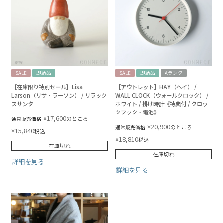
SALE
即納品
SALE
即納品
Aランク
［在庫限り特別セール］Lisa
【アウトレット】HAY（ヘイ） /
Larson（リサ・ラーソン） / リラック
WALL CLOCK（ウォールクロック） /
スサンタ
ホワイト / 掛け時計《特典付 / クロッ
クフック・電池》
17,600
¥
のところ
通常販売価格
20,900
¥
のところ
通常販売価格
15,840
¥
税込
18,810
¥
税込
在庫切れ
在庫切れ
詳細を見る
詳細を見る