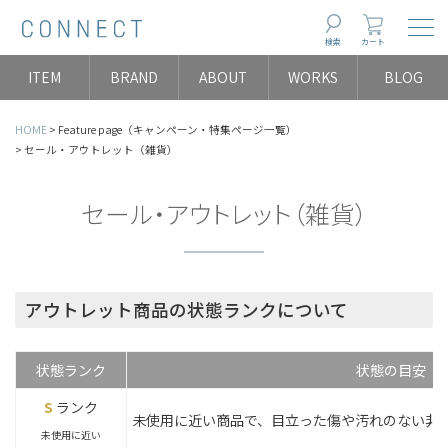
Togg
検索
カート
ITEM
BRAND
ABOUT
WORKS
BLOG
HOME
Feature page（キャンペーン・特集ページ一覧）
セール・アウトレット（雑貨）
セール・アウトレット（雑貨）
アウトレット商品の状態ランクについて
状態ランク
状態の目安
S
ランク
未使用に近い商品で、目立った傷や汚れのない非
未使用に近い