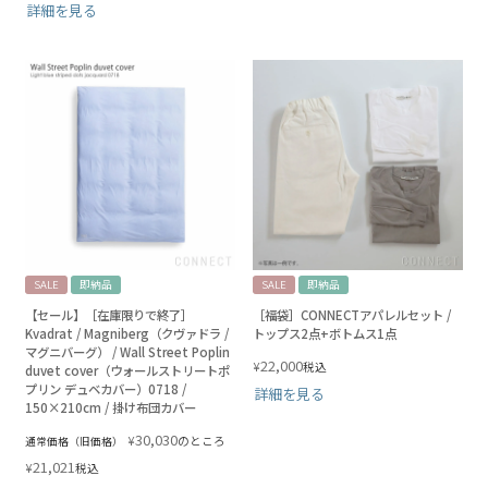
詳細を見る
SALE
即納品
SALE
即納品
【セール】［在庫限りで終了］
［福袋］CONNECTアパレルセット /
Kvadrat / Magniberg（クヴァドラ /
トップス2点+ボトムス1点
マグニバーグ） / Wall Street Poplin
22,000
¥
税込
duvet cover（ウォールストリートポ
プリン デュベカバー）0718 /
詳細を見る
150×210cm / 掛け布団カバー
30,030
¥
のところ
通常価格（旧価格）
21,021
¥
税込