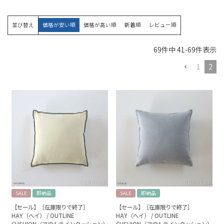
並び替え
価格が安い順
価格が高い順
新着順
レビュー順
69
件中
41
-
69
件表示
1
2
SALE
即納品
SALE
即納品
【セール】［在庫限りで終了］
【セール】［在庫限りで終了］
HAY（ヘイ） / OUTLINE
HAY（ヘイ） / OUTLINE