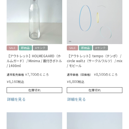
SALE
即納品
Aランク
SALE
即納品
Aランク
【アウトレット】HOLMEGAARD（ホ
【アウトレット】tempo（テンポ） /
ルムガード） / Minima / 蓋付きボトル
circle waltz（サークルワルツ） / mix
/ 1400ml
/ モビール
7,700
8,500
¥
¥
のところ
のところ
通常販売価格
通常価格（旧価格）
6,160
6,800
¥
¥
税込
税込
在庫切れ
在庫切れ
詳細を見る
詳細を見る