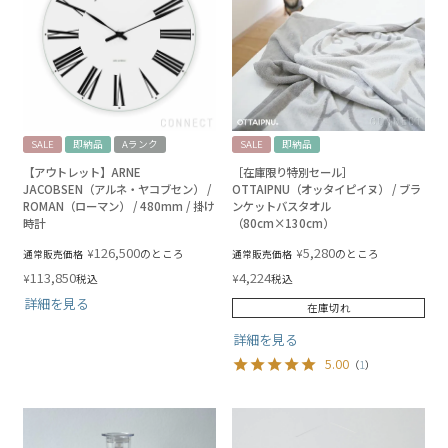
SALE
即納品
Aランク
SALE
即納品
【アウトレット】ARNE
［在庫限り特別セール］
JACOBSEN（アルネ・ヤコブセン） /
OTTAIPNU（オッタイピイヌ） / ブラ
ROMAN（ローマン） / 480mm / 掛け
ンケットバスタオル
時計
（80cm×130cm）
126,500
5,280
¥
¥
のところ
のところ
通常販売価格
通常販売価格
113,850
4,224
¥
¥
税込
税込
詳細を見る
在庫切れ
詳細を見る
5.00
（
1
）