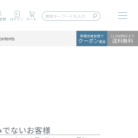
Toggle
登録
ログイン
カート
新規会員登録で
11,000円以上で
ontents
クーポン
送料無料
進呈
みでないお客様