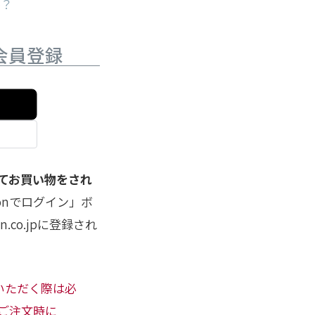
か？
会員登録
してお買い物をされ
onでログイン」ボ
co.jpに登録され
用いただく際は必
ご注文時に