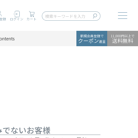
Toggle
登録
ログイン
カート
新規会員登録で
11,000円以上で
ontents
クーポン
送料無料
進呈
みでないお客様