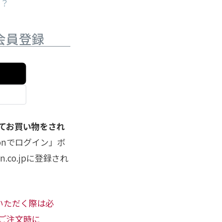
か？
会員登録
してお買い物をされ
onでログイン」ボ
co.jpに登録され
用いただく際は必
ご注文時に