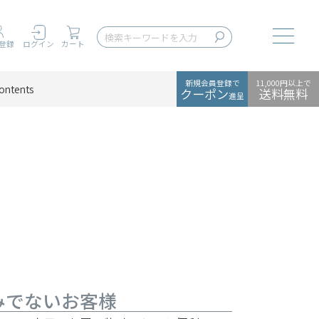
Toggle
登録
ログイン
カート
新規会員登録で
11,000円以上で
ontents
クーポン
送料無料
進呈
みでないお客様