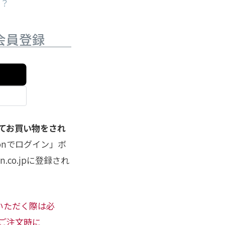
か？
会員登録
してお買い物をされ
onでログイン」ボ
co.jpに登録され
用いただく際は必
ご注文時に