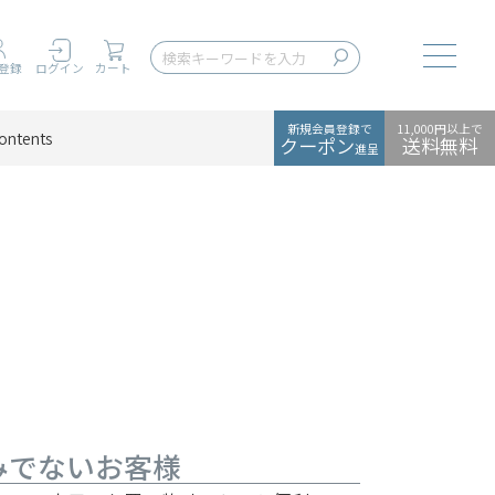
Toggle
登録
ログイン
カート
新規会員登録で
11,000円以上で
ontents
クーポン
送料無料
進呈
みでないお客様