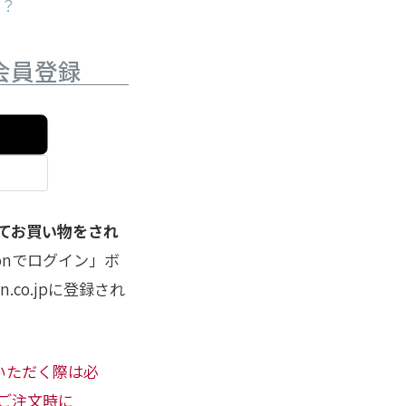
か？
会員登録
してお買い物をされ
onでログイン」ボ
co.jpに登録され
用いただく際は必
ご注文時に