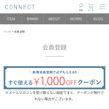
Togg
検索
カート
ITEM
BRAND
ABOUT
WORKS
BLOG
HOME
会員登録
会員登録
※メールマガジンを受け取らない設定ですと、クーポンが発行さ
れない場合がございます。