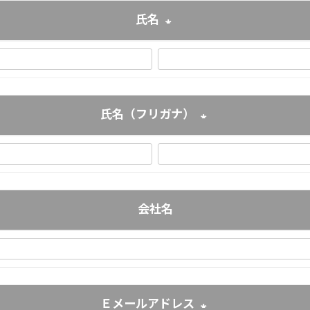
氏名
(必須)
氏名（フリガナ）
(必須)
会社名
Ｅメールアドレス