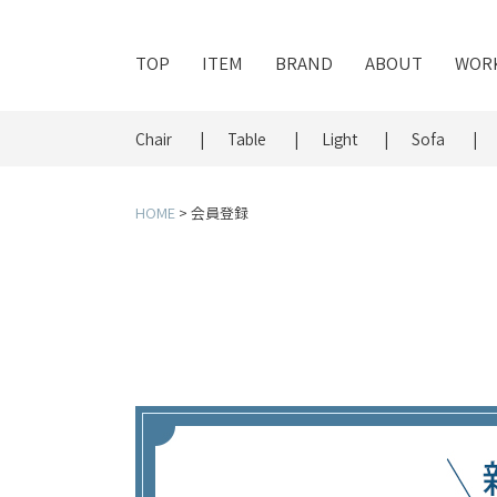
TOP
ITEM
BRAND
ABOUT
WOR
Chair
Table
Light
Sofa
HOME
会員登録