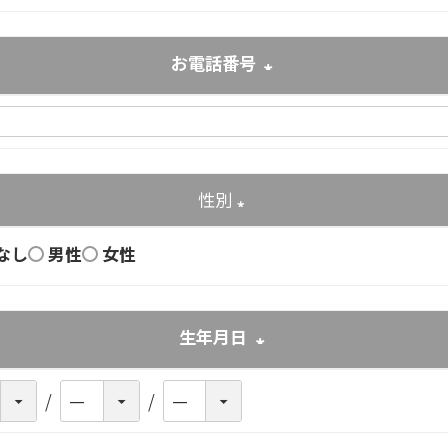
お電話番号
(必須)
性別
(必須)
なし
男性
女性
生年月日
(必須)