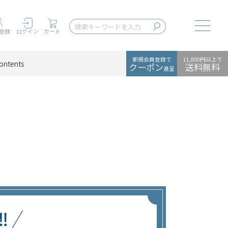
Toggle
登録
ログイン
カート
新規会員登録で
11,000円以上で
ontents
クーポン
送料無料
進呈