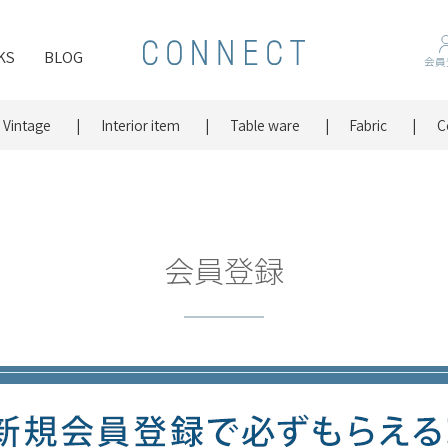
KS
BLOG
会員
Vintage
Interior item
Table ware
Fabric
C
会員登録