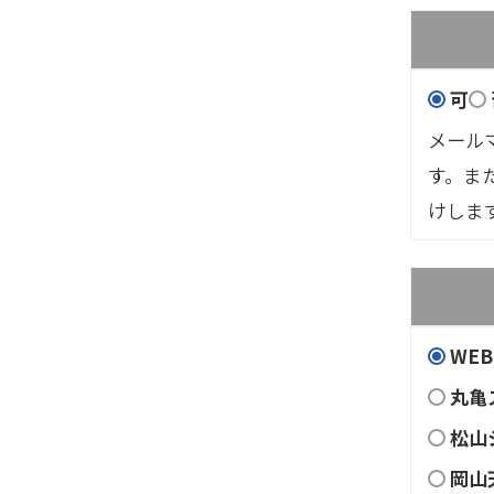
可
メール
す。ま
けしま
WEB
丸亀ス
松山
岡山