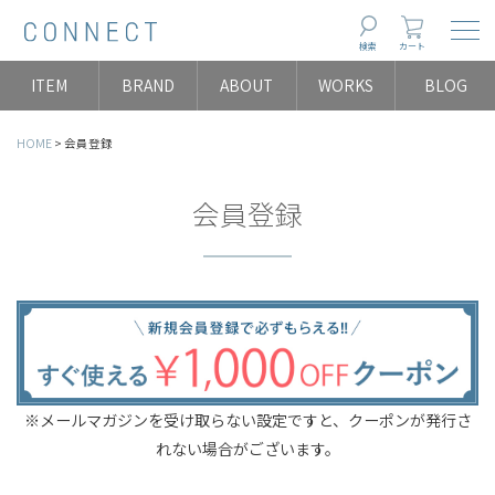
Togg
検索
カート
ITEM
BRAND
ABOUT
WORKS
BLOG
HOME
会員登録
会員登録
※メールマガジンを受け取らない設定ですと、クーポンが発行さ
れない場合がございます。