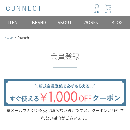
Togg
検索
カート
ITEM
BRAND
ABOUT
WORKS
BLOG
HOME
会員登録
会員登録
※メールマガジンを受け取らない設定ですと、クーポンが発行さ
れない場合がございます。