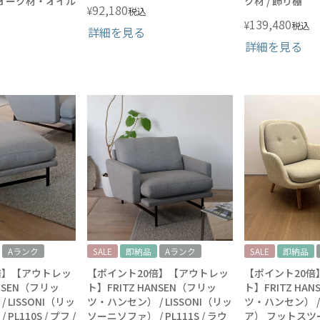
/ オーク材・オイル
ク材 / 飾り棚
92,180
¥
税込
139,480
¥
税込
詳細を見る
詳細を見る
Aランク
SALE
即納品
Aランク
SALE
即納品
倍】【アウトレッ
【ポイント20倍】【アウトレッ
【ポイント20倍
ANSEN（フリッ
ト】FRITZ HANSEN（フリッ
ト】FRITZ HA
 LISSONI（リッ
ツ・ハンセン） / LISSONI（リッ
ツ・ハンセン） /
L110S / プフ /
ソーニソファ） / PL111S / ラウ
ア） フットスツー