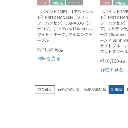
SALE
即納品
Aランク
SALE
即納品
【ポイント20倍】【アウトレッ
【ポイント20
ト】FRITZ HANSEN（フリッ
ト】FRITZ H
ツ・ハンセン） / ANALOG（ア
ツ・ハンセン） 
ナログ） / JH93 / Φ110cm / ホ
ア） / サテン
ワイト・オーク / ダイニングテ
ース / Sunniv
ーブル
ーン× Sunniv
ライトブルー /
271,480
¥
税込
フットスツール
詳細を見る
716,760
¥
税込
詳細を見る
並び替え
価格が安い順
価格が高い順
新着順