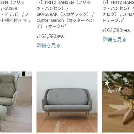
ANSEN（フリッ
ト】FRITZ HANSEN（フリッ
ト】FRITZ HA
KAISER
ツ・ハンセン） /
ツ・ハンセン） /
ー・イデル） / フ
SKAGERAK（スカゲラック） /
ナログ） / JH43A
ルト機能付き マッ
Cutter Bench（カッター ベン
ドテーブル'
チ） / オーク材'
162,580
¥
税込
162,580
¥
税込
詳細を見る
詳細を見る