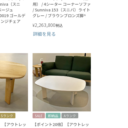
nniva（スニ
用） / 4シーター コーナーソファ
ベージュ
/ Sunniva 153（スニバ）ライト
0019 ゴールデ
グレー / ブラウンブロンズ脚^
ラウンジチェア
2,263,800
¥
税込
詳細を見る
Sランク
SALE
即納品
Aランク
】【アウトレッ
【ポイント20倍】【アウトレッ