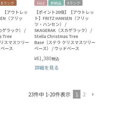
Bランク
SALE
即納品
Aランク
】【アウトレッ
【ポイント20倍】【アウトレッ
NSEN（フリッ
ト】FRITZ HANSEN（フリッ
ツ・ハンセン） /
スカゲラック） /
SKAGERAK（スカゲラック） /
s Tree
Stella Christmas Tree
 クリスマスツリー
Base（ステラ クリスマスツリー
ドベース
ベース） / ウッドベース
61,380
¥
税込
詳細を見る
1
2
23
件中
1
-
20
件表示