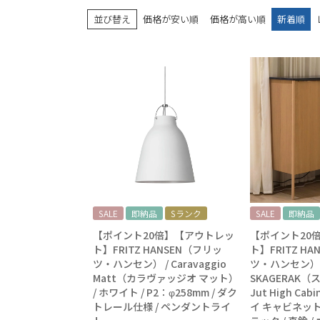
並び替え
価格が安い順
価格が高い順
新着順
SALE
即納品
Sランク
SALE
即納品
【ポイント20倍】【アウトレッ
【ポイント20
ト】FRITZ HANSEN（フリッ
ト】FRITZ H
ツ・ハンセン） / Caravaggio
ツ・ハンセン） 
Matt（カラヴァッジオ マット）
SKAGERAK（
/ ホワイト / P2：φ258mm / ダク
Jut High Ca
トレール仕様 / ペンダントライ
イ キャビネット