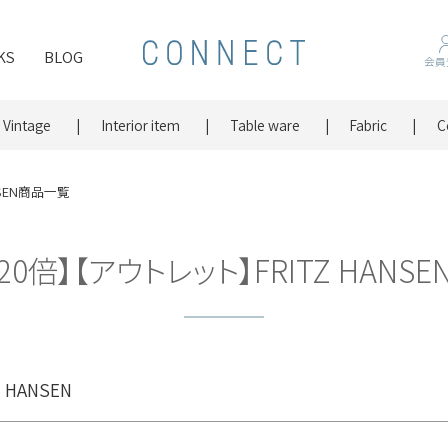
ド
KS
BLOG
会員
在庫なし商品を表示し
Vintage
Interior item
Table ware
Fabric
C
SEN商品一覧
新着順
登録順
価
20倍】【アウトレット】FRITZ HANS
レビュー数順
検索
HANSEN