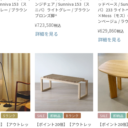
nniva 153（ス
ンジチェア / Sunniva 153（ス
ッドベース / Su
ー / ブラウン
ニバ）ライトグレー / ブラウン
バ）233 ライト
ブロンズ脚^
×Moss（モス）
ンベージュ / 
723,580
¥
税込
629,860
¥
税込
詳細を見る
詳細を見る
Sランク
SALE
即納品
Bランク
SALE
即納品
倍】【アウトレッ
【ポイント20倍】【アウトレッ
【ポイント20倍