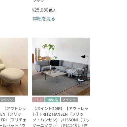
ラック
25,080
¥
税込
詳細を見る
Aランク
SALE
即納品
Aランク
】【アウトレッ
【ポイント20倍】【アウトレッ
NSEN（フリッ
ト】FRITZ HANSEN（フリッ
 FRI（フリチェ
ツ・ハンセン） / LISSONI（リッ
ルセット / ウ
ソーニソファ） / PL114S L（左