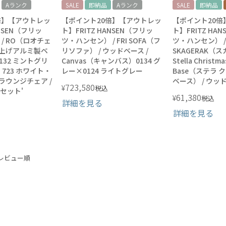
Aランク
SALE
即納品
Aランク
SALE
即納品
倍】【アウトレッ
【ポイント20倍】【アウトレッ
【ポイント20倍
ANSEN（フリッ
ト】FRITZ HANSEN（フリッ
ト】FRITZ HA
/ RO（ロオチェ
ツ・ハンセン） / FRI SOFA（フ
ツ・ハンセン） /
仕上げアルミ製ベ
リソファ） / ウッドベース /
SKAGERAK（
a 132 ミントグリ
Canvas（キャンバス）0134 グ
Stella Christma
a 723 ホワイト・
レー×0124 ライトグレー
Base（ステラ
 ラウンジチェア /
ベース） / ウッ
723,580
¥
税込
セット'
61,380
¥
税込
詳細を見る
詳細を見る
レビュー順