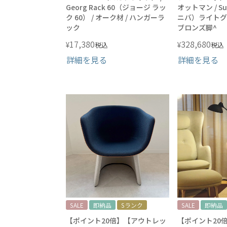
Georg Rack 60（ジョージ ラッ
オットマン / Su
ク 60） / オーク材 / ハンガーラ
ニバ）ライトグレ
ック
ブロンズ脚^
17,380
328,680
¥
¥
税込
税込
詳細を見る
詳細を見る
SALE
即納品
Sランク
SALE
即納品
【ポイント20倍】【アウトレッ
【ポイント20