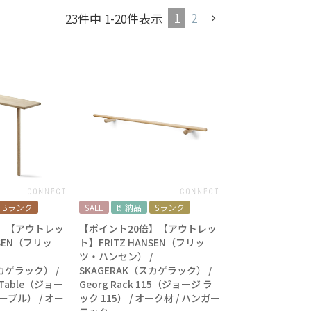
1
2
23
件中
1
-
20
件表示
Bランク
SALE
即納品
Sランク
】【アウトレッ
【ポイント20倍】【アウトレッ
NSEN（フリッ
ト】FRITZ HANSEN（フリッ
ツ・ハンセン） /
スカゲラック） /
SKAGERAK（スカゲラック） /
e Table（ジョー
Georg Rack 115（ジョージ ラ
ーブル） / オー
ック 115） / オーク材 / ハンガー