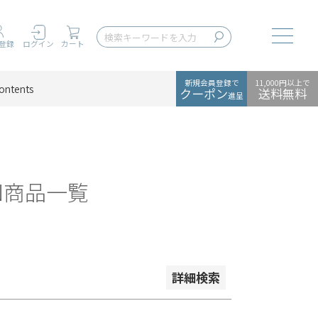
在庫なし商品
Toggle
登録
ログイン
カート
ない
新規会員登録で
11,000円以上で
ontents
クーポン
送料無料
進呈
並び順
格が安い順
価格が高い順
EN商品一覧
詳細検索