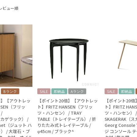
レビュー順
Bランク
SALE
即納品
Aランク
SALE
即納品
倍】【アウトレッ
【ポイント20倍】【アウトレッ
【ポイント20倍
ANSEN（フリッ
ト】FRITZ HANSEN（フリッ
ト】FRITZ HA
/
ツ・ハンセン） / TRAY
ツ・ハンセン） /
スカゲラック） /
TABLE（トレイテーブル） / 折
SKAGERAK（
binet（ジュット ハ
りたたみ式トレイテーブル /
Georg Consol
） / 大理石・ブ
φ45cm / ブラック^
ジ コンソール テ