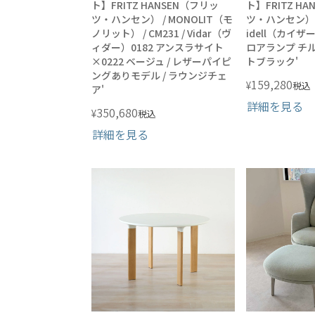
ト】FRITZ HANSEN（フリッ
ト】FRITZ H
ツ・ハンセン） / MONOLIT（モ
ツ・ハンセン） / 
ノリット） / CM231 / Vidar（ヴ
idell（カイザ
ィダー）0182 アンスラサイト
ロアランプ チ
×0222 ベージュ / レザーパイピ
トブラック'
ングありモデル / ラウンジチェ
159,280
¥
税込
ア'
詳細を見る
350,680
¥
税込
詳細を見る