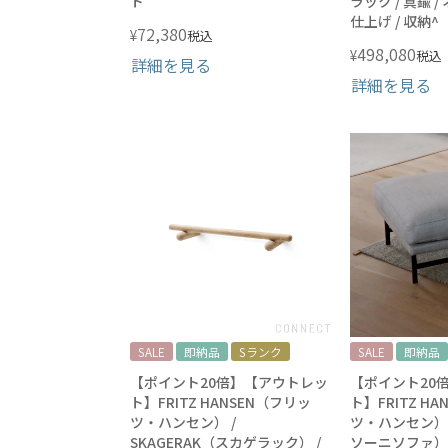
ト
ラック / 真鍮 
仕上げ / 収納^
72,380
¥
税込
498,080
¥
税込
詳細を見る
詳細を見る
SALE
即納品
Sランク
SALE
即納品
【ポイント20倍】【アウトレッ
【ポイント20
ト】FRITZ HANSEN（フリッ
ト】FRITZ H
ツ・ハンセン） /
ツ・ハンセン） /
SKAGERAK（スカゲラック） /
ソーニソファ） / P