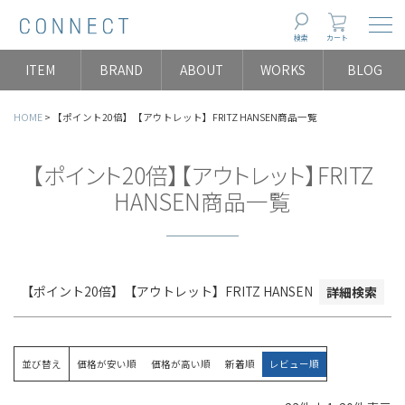
在庫なし商品を表示しない
Togg
検索
カート
ITEM
BRAND
ABOUT
WORKS
BLOG
並び順
新着順
HOME
【ポイント20倍】【アウトレット】FRITZ HANSEN商品一覧
登録順
価格が安い順
【ポイント20倍】【アウトレット】FRITZ
価格が高い順
HANSEN商品一覧
レビュー数順
検索
【ポイント20倍】【アウトレット】FRITZ HANSEN
詳細検索
並び替え
価格が安い順
価格が高い順
新着順
レビュー順