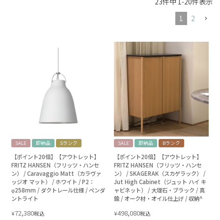
23
件中
1
-
20
件表示
1
2
SALE
即納品
Sランク
SALE
即納品
Bランク
【ポイント20倍】【アウトレット】
【ポイント20倍】【アウトレット】
FRITZ HANSEN（フリッツ・ハンセ
FRITZ HANSEN（フリッツ・ハンセ
ン） / Caravaggio Matt（カラヴァ
ン） / SKAGERAK（スカゲラック） /
ッジオ マット） / ホワイト / P2：
Jut High Cabinet（ジュット ハイ キ
φ258mm / ダクトレール仕様 / ペンダ
ャビネット） / 大理石・ブラック / 真
ントライト
鍮 / オーク材・オイル仕上げ / 収納^
72,380
498,080
¥
¥
税込
税込