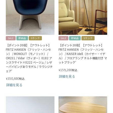
SALE
即納品
Sランク
SALE
即納品
Sランク
【ポイント20倍】【アウトレット】
【ポイント20倍】【アウトレット】
FRITZ HANSEN（フリッツ・ハンセ
FRITZ HANSEN（フリッツ・ハンセ
ン） / MONOLIT（モノリット） /
ン） / KAISER idell（カイザー・イデ
CM231 / Vidar（ヴィダー）0182 ア
ル） / フロアランプ チルト機能付き マ
ンスラサイト×0222 ベージュ / レザ
ットブラック'
ーパイピングありモデル / ラウンジチ
159,280
¥
税込
ェア'
詳細を見る
350,680
¥
税込
詳細を見る