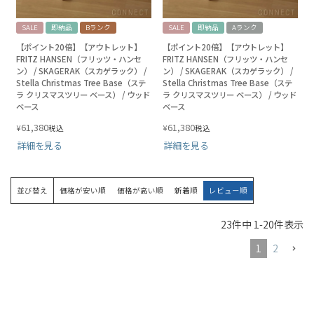
SALE
即納品
Bランク
SALE
即納品
Aランク
【ポイント20倍】【アウトレット】
【ポイント20倍】【アウトレット】
FRITZ HANSEN（フリッツ・ハンセ
FRITZ HANSEN（フリッツ・ハンセ
ン） / SKAGERAK（スカゲラック） /
ン） / SKAGERAK（スカゲラック） /
Stella Christmas Tree Base（ステ
Stella Christmas Tree Base（ステ
ラ クリスマスツリー ベース） / ウッド
ラ クリスマスツリー ベース） / ウッド
ベース
ベース
61,380
61,380
¥
¥
税込
税込
詳細を見る
詳細を見る
並び替え
価格が安い順
価格が高い順
新着順
レビュー順
23
件中
1
-
20
件表示
1
2