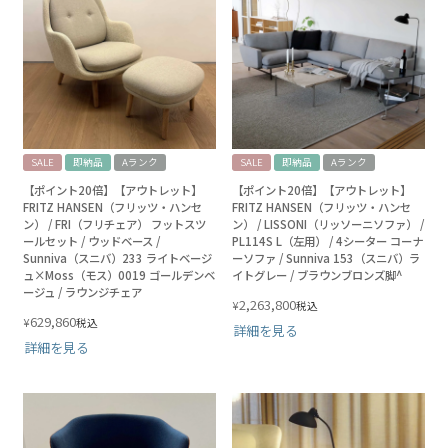
SALE
即納品
Aランク
SALE
即納品
Aランク
【ポイント20倍】【アウトレット】
【ポイント20倍】【アウトレット】
FRITZ HANSEN（フリッツ・ハンセ
FRITZ HANSEN（フリッツ・ハンセ
ン） / FRI（フリチェア） フットスツ
ン） / LISSONI（リッソーニソファ） /
ールセット / ウッドベース /
PL114S L（左用） / 4シーター コーナ
Sunniva（スニバ）233 ライトベージ
ーソファ / Sunniva 153（スニバ）ラ
ュ×Moss（モス）0019 ゴールデンベ
イトグレー / ブラウンブロンズ脚^
ージュ / ラウンジチェア
2,263,800
¥
税込
629,860
¥
税込
詳細を見る
詳細を見る