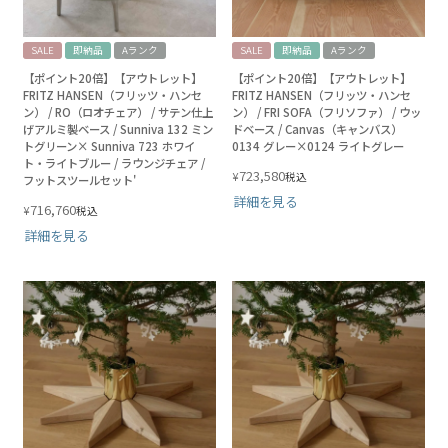
SALE
即納品
Aランク
SALE
即納品
Aランク
【ポイント20倍】【アウトレット】
【ポイント20倍】【アウトレット】
FRITZ HANSEN（フリッツ・ハンセ
FRITZ HANSEN（フリッツ・ハンセ
ン） / RO（ロオチェア） / サテン仕上
ン） / FRI SOFA（フリソファ） / ウッ
げアルミ製ベース / Sunniva 132 ミン
ドベース / Canvas（キャンバス）
トグリーン× Sunniva 723 ホワイ
0134 グレー×0124 ライトグレー
ト・ライトブルー / ラウンジチェア /
723,580
¥
税込
フットスツールセット'
詳細を見る
716,760
¥
税込
詳細を見る