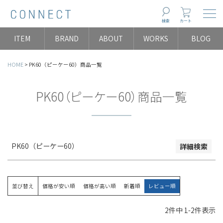
Togg
検索
カート
並び順
ITEM
BRAND
ABOUT
WORKS
BLOG
新着順
登録順
HOME
PK60（ピーケー60）商品一覧
価格が安い順
価格が高い順
PK60（ピーケー60）商品一覧
レビュー数順
検索
PK60（ピーケー60）
詳細検索
並び替え
価格が安い順
価格が高い順
新着順
レビュー順
2
件中
1
-
2
件表示