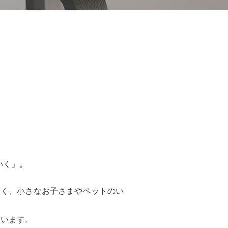
いく」。
しく、小さなお子さまやペットのい
ています。