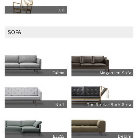
J16
SOFA
Calmo
Mogensen Sofa
No.1
The Spoke-Back Sofa
EJ295
Delphi