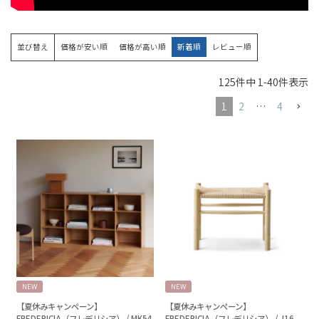
並び替え
価格が安い順
価格が高い順
新着順
レビュー順
125
件中
1
-
40
件表示
1
2
…
4
NEW
NEW
【夏休みキャンペーン】
【夏休みキャンペーン】
FREDERICIA（フレデリシア） / MK54
FREDERICIA（フレデリシア） / J16