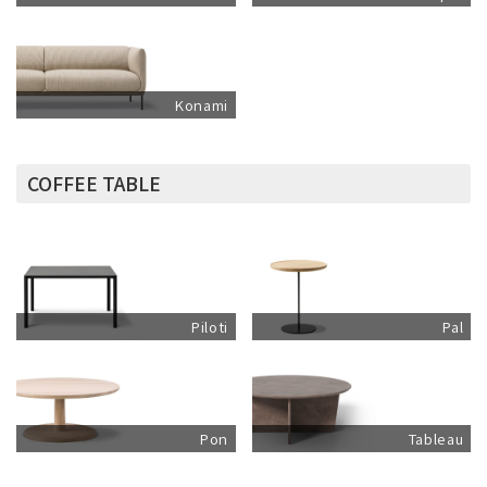
Konami
COFFEE TABLE
Piloti
Pal
Pon
Tableau