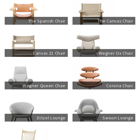
The Spanish Chair
The Canvas Chair
Canvas 21 Chair
Wegner Ox Chair
Wegner Queen Chair
Corona Chair
Ditzel Lounge
Swoon Lounge