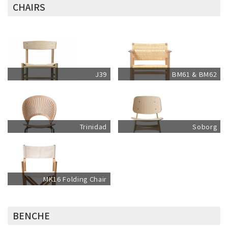
CHAIRS
J39
BM61 & BM62
Trinidad
Soborg
MK16 Folding Chair
BENCHE