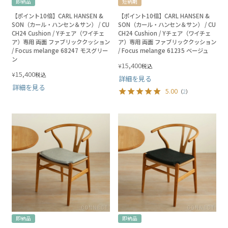
即納品
短納期
【ポイント10倍】CARL HANSEN &
【ポイント10倍】CARL HANSEN &
SON（カール・ハンセン＆サン） / CU
SON（カール・ハンセン＆サン） / CU
CH24 Cushion / Yチェア（ワイチェ
CH24 Cushion / Yチェア（ワイチェ
ア）専用 両面 ファブリッククッション
ア）専用 両面 ファブリッククッション
/ Focus melange 68247 モスグリー
/ Focus melange 61235 ベージュ
ン
15,400
¥
税込
15,400
¥
税込
詳細を見る
詳細を見る
5.00
（
2
）
即納品
即納品