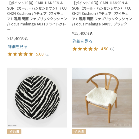
【ポイント10倍】CARL HANSEN &
【ポイント10倍】CARL HANSEN &
SON（カール・ハンセン＆サン） / CU
SON（カール・ハンセン＆サン） / CU
CH24 Cushion / Yチェア（ワイチェ
CH24 Cushion / Yチェア（ワイチェ
ア）専用 両面 ファブリッククッション
ア）専用 両面 ファブリッククッション
/ Focus melange 60310 ライトグレ
/ Focus melange 60099 ブラック
ー
15,400
¥
税込
15,400
¥
税込
詳細を見る
詳細を見る
4.50
（
2
）
5.00
（
3
）
短納期
短納期