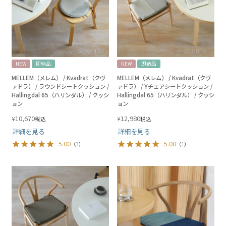
NEW
即納品
NEW
即納品
MELLEM（メレム） / Kvadrat（クヴ
MELLEM（メレム） / Kvadrat（クヴ
ァドラ） / ラウンドシートクッション /
ァドラ） / Yチェアシートクッション /
Hallingdal 65（ハリンダル） / クッシ
Hallingdal 65（ハリンダル） / クッシ
ョン
ョン
10,670
12,980
¥
¥
税込
税込
詳細を見る
詳細を見る
5.00
5.00
（
3
）
（
1
）