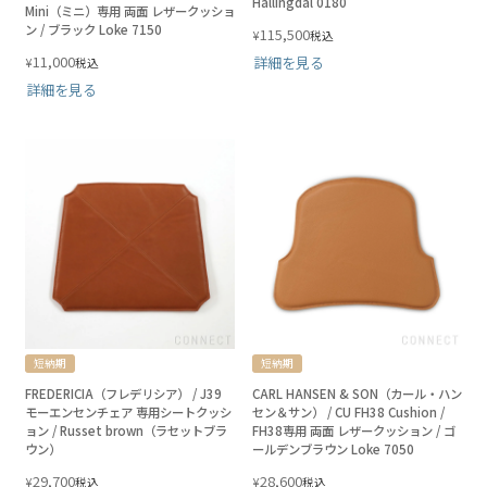
Hallingdal 0180
Mini（ミニ）専用 両面 レザークッショ
ン / ブラック Loke 7150
115,500
¥
税込
11,000
詳細を見る
¥
税込
詳細を見る
短納期
短納期
FREDERICIA（フレデリシア） / J39
CARL HANSEN & SON（カール・ハン
モーエンセンチェア 専用シートクッシ
セン＆サン） / CU FH38 Cushion /
ョン / Russet brown（ラセットブラ
FH38専用 両面 レザークッション / ゴ
ウン）
ールデンブラウン Loke 7050
29,700
28,600
¥
¥
税込
税込