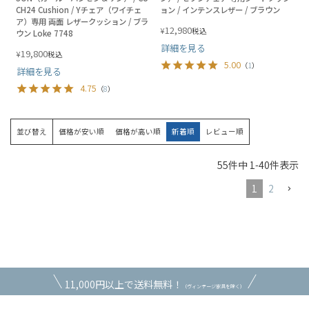
CH24 Cushion / Yチェア（ワイチェ
ョン / インテンスレザー / ブラウン
ア）専用 両面 レザークッション / ブラ
12,980
¥
税込
ウン Loke 7748
詳細を見る
19,800
¥
税込
5.00
（
1
）
詳細を見る
4.75
（
8
）
並び替え
価格が安い順
価格が高い順
新着順
レビュー順
55
件中
1
-
40
件表示
1
2
11,000円以上で送料無料！
（ヴィンテージ家具を除く）