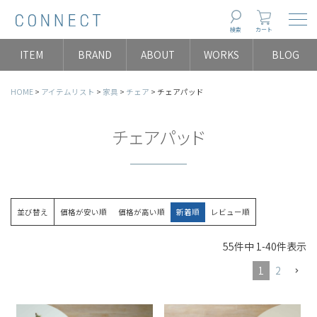
Togg
検索
カート
ITEM
BRAND
ABOUT
WORKS
BLOG
HOME
アイテムリスト
家具
チェア
チェアパッド
チェアパッド
並び替え
価格が安い順
価格が高い順
新着順
レビュー順
55
件中
1
-
40
件表示
1
2