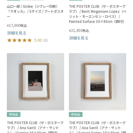
山口一郎 / Giclee（ジクレー印刷）
THE POSTER CLUB（ザ・ポスターク
「クオッカ」 / Sサイズ / アートポスタ
ラブ） / Berit Mogensen Lopez（ベ
ー
リット・モーエンセン・ロペス） /
Painted Surface 30×40cm《額付》
17,600
¥
税込
21,450
¥
税込
詳細を見る
詳細を見る
5.00
（
1
）
即納品
即納品
THE POSTER CLUB（ザ・ポスターク
THE POSTER CLUB（ザ・ポスターク
ラブ） / Ana Santl（アナ・サント
ラブ） / Ana Santl（アナ・サント
ル） / Sunrise 30×40cm《額付》
ル） / Sunset Swims 30×40cm《額