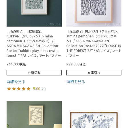
［販売終了］【数量限定】
［販売終了］KLIPPAN（クリッパン）
KLIPPAN（クリッパン）×mina
×mina perhonen（ミナ ペルホネ
perhonen（ミナ ペルホネン） /
ン） / AKIRA MINAGAWA Art
AKIRA MINAGAWA Art Collection
Collection Poster 2022 "HOUSE IN
Poster “rabbits play, birds rest -
THE FOREST 22" / A3サイズ / アート
forest-” / A3サイズ / アートポスター
ポスター
44,000
33,000
¥
¥
税込
税込
在庫切れ
在庫切れ
詳細を見る
詳細を見る
5.00
（
3
）