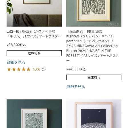
山口一郎 / Giclee（ジクレー印刷）
［販売終了］【数量限定】
「キリン」 / Lサイズ / アートポスター
KLIPPAN（クリッパン）×mina
perhonen（ミナ ペルホネン） /
36,300
¥
税込
AKIRA MINAGAWA Art Collection
Poster 2024 "HOUSE IN THE
在庫切れ
FOREST" / A3サイズ / アートポスタ
ー
詳細を見る
44,000
5.00
¥
税込
（
2
）
在庫切れ
詳細を見る