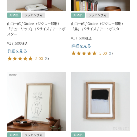
即納品
ラッピング可
即納品
ラッピング可
山口一郎 / Giclee（ジクレー印刷）
山口一郎 / Giclee（ジクレー印刷）
「チューリップ」 / Sサイズ / アートポ
「鳥」 / Sサイズ / アートポスター
スター
17,600
¥
税込
17,600
¥
税込
詳細を見る
詳細を見る
5.00
（
3
）
5.00
（
5
）
即納品
ラッピング可
即納品