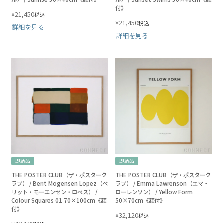
付》
21,450
¥
税込
21,450
¥
税込
詳細を見る
詳細を見る
即納品
即納品
THE POSTER CLUB（ザ・ポスターク
THE POSTER CLUB（ザ・ポスターク
ラブ） / Berit Mogensen Lopez（ベ
ラブ） / Emma Lawrenson（エマ・
リット・モーエンセン・ロペス） /
ローレンソン） / Yellow Form
Colour Squares 01 70×100cm《額
50×70cm《額付》
付》
32,120
¥
税込