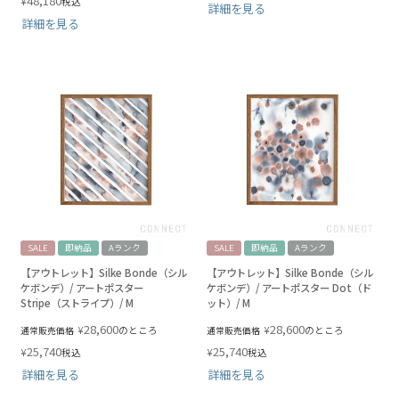
48,180
¥
税込
詳細を見る
詳細を見る
SALE
即納品
Aランク
SALE
即納品
Aランク
【アウトレット】Silke Bonde（シル
【アウトレット】Silke Bonde（シル
ケボンデ）/ アートポスター
ケボンデ）/ アートポスター Dot（ド
Stripe（ストライプ）/ M
ット）/ M
28,600
28,600
¥
¥
のところ
のところ
通常販売価格
通常販売価格
25,740
25,740
¥
¥
税込
税込
詳細を見る
詳細を見る