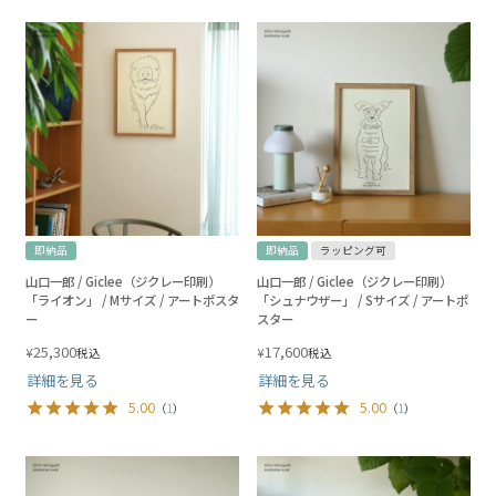
即納品
即納品
ラッピング可
山口一郎 / Giclee（ジクレー印刷）
山口一郎 / Giclee（ジクレー印刷）
「ライオン」 / Mサイズ / アートポスタ
「シュナウザー」 / Sサイズ / アートポ
ー
スター
25,300
17,600
¥
¥
税込
税込
詳細を見る
詳細を見る
5.00
5.00
（
1
）
（
1
）