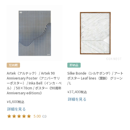
短納期
即納品
Artek（アルテック） / Artek 90
Silke Bonde（シルケボンデ）/ アート
Anniversary Poster（アニバーサリ
ポスター Leaf lines（葉脈） グリーン
ーポスター） / Inka Bell（インカ・ベ
/ L
ル） / 50×70cm / ポスター《90周年
37,400
¥
税込
Anniversary editions》
詳細を見る
6,600
¥
税込
詳細を見る
5.00
（
1
）