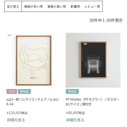
並び替え
価格が安い順
価格が高い順
新着順
レビュー順
30
件中
1
-
30
件表示
NEW
即納品
即納品
山口一郎 / LLサイズ / チェア / iy-pic-
PP Mobler（PPモブラー） / ポスター
ll-44
B1サイズ / 額付き
120,450
48,400
¥
¥
税込
税込
詳細を見る
詳細を見る