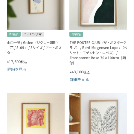
即納品
ラッピング可
即納品
山口一郎 / Giclee（ジクレー印刷）
THE POSTER CLUB（ザ・ポスターク
「花 / S-09」 / Sサイズ / アートポス
ラブ） / Berit Mogensen Lopez（ベ
ター
リット・モゲンセン・ロペス） /
Transparent Rose 70×100cm《額
17,600
¥
税込
付》
詳細を見る
48,180
¥
税込
詳細を見る