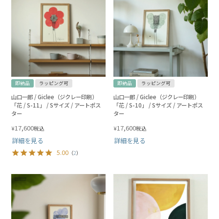
即納品
ラッピング可
即納品
ラッピング可
山口一郎 / Giclee（ジクレー印刷）
山口一郎 / Giclee（ジクレー印刷）
「花 / S-11」 / Sサイズ / アートポス
「花 / S-10」 / Sサイズ / アートポス
ター
ター
17,600
17,600
¥
¥
税込
税込
詳細を見る
詳細を見る
5.00
（
2
）