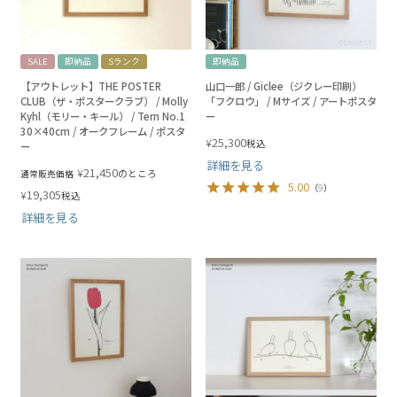
SALE
即納品
Sランク
即納品
【アウトレット】THE POSTER
山口一郎 / Giclee（ジクレー印刷）
CLUB（ザ・ポスタークラブ） / Molly
「フクロウ」 / Mサイズ / アートポスタ
Kyhl（モリー・キール） / Tern No.1
ー
30×40cm / オークフレーム / ポスタ
25,300
¥
税込
ー
詳細を見る
21,450
¥
のところ
通常販売価格
5.00
（
9
）
19,305
¥
税込
詳細を見る