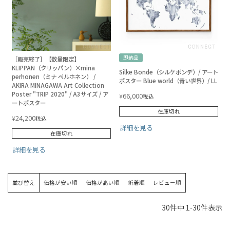
即納品
［販売終了］【数量限定】
KLIPPAN（クリッパン）×mina
Silke Bonde（シルケボンデ）/ アート
perhonen（ミナ ペルホネン） /
ポスター Blue world（青い世界）/ LL
AKIRA MINAGAWA Art Collection
Poster "TRIP 2020" / A3サイズ / ア
66,000
¥
税込
ートポスター
在庫切れ
24,200
¥
税込
詳細を見る
在庫切れ
詳細を見る
並び替え
価格が安い順
価格が高い順
新着順
レビュー順
30
件中
1
-
30
件表示