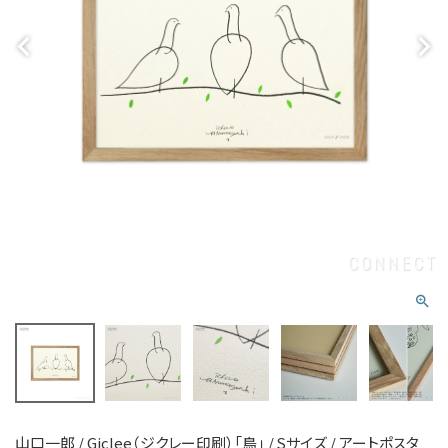
山口一郎 / Giclee（ジクレー印刷）「鳥」 / Sサイズ / アートポスタ