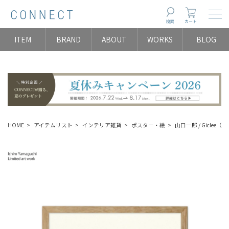
Togg
検索
カート
ITEM
BRAND
ABOUT
WORKS
BLOG
HOME
アイテムリスト
インテリア雑貨
ポスター・絵
山口一郎 / Giclee