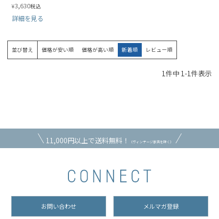
3,630
¥
税込
詳細を見る
並び替え
価格が安い順
価格が高い順
新着順
レビュー順
1
件中
1
-
1
件表示
11,000円以上で送料無料！
（ヴィンテージ家具を除く）
お問い合わせ
メルマガ登録