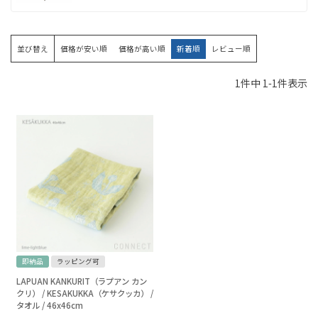
並び替え
価格が安い順
価格が高い順
新着順
レビュー順
1
件中
1
-
1
件表示
即納品
ラッピング可
LAPUAN KANKURIT（ラプアン カン
クリ） / KESAKUKKA（ケサクッカ） /
タオル / 46x46cm