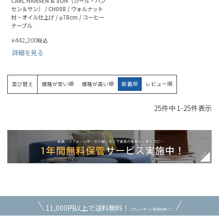
CARL HANSEN & SON（カール・ハン
セン＆サン） / CH008 / ウォルナット
材・オイル仕上げ / φ78cm / コーヒー
テーブル
442,200
¥
税込
詳細を見る
並び替え
価格が安い順
価格が高い順
新着順
レビュー順
25
件中
1
-
25
件表示
11,000円以上で送料無料！
（ヴィンテージ家具を除く）