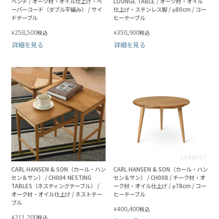
ベンチ / オーク材・オイル仕上げ・ペ
LOUNGE TABLE / オーク材・オイル
ーパーコード（ダブル平編み） / サイ
仕上げ・ステンレス脚 / φ80cm / コー
ドテーブル
ヒーテーブル
258,500
350,900
¥
¥
税込
税込
詳細を見る
詳細を見る
CARL HANSEN & SON（カール・ハン
CARL HANSEN & SON（カール・ハン
セン＆サン） / CH004 NESTING
セン＆サン） / CH008 / チーク材・オ
TABLES（ネスティングテーブル） /
ーク材・オイル仕上げ / φ78cm / コー
オーク材・オイル仕上げ / ネストテー
ヒーテーブル
ブル
400,400
¥
税込
211,200
¥
税込