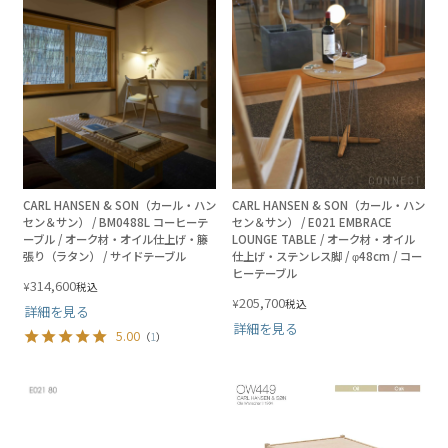
CARL HANSEN & SON（カール・ハン
CARL HANSEN & SON（カール・ハン
セン＆サン） / BM0488L コーヒーテ
セン＆サン） / E021 EMBRACE
ーブル / オーク材・オイル仕上げ・籐
LOUNGE TABLE / オーク材・オイル
張り（ラタン） / サイドテーブル
仕上げ・ステンレス脚 / φ48cm / コー
ヒーテーブル
314,600
¥
税込
205,700
¥
税込
詳細を見る
詳細を見る
5.00
（
1
）