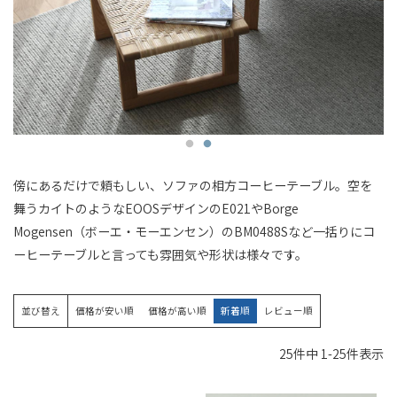
傍にあるだけで頼もしい、ソファの相方コーヒーテーブル。空を
舞うカイトのようなEOOSデザインのE021やBorge
Mogensen（ボーエ・モーエンセン）のBM0488Sなど一括りにコ
ーヒーテーブルと言っても雰囲気や形状は様々です。
並び替え
価格が安い順
価格が高い順
新着順
レビュー順
25
件中
1
-
25
件表示