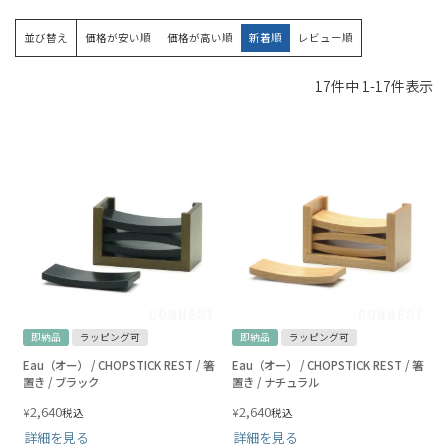
並び替え
価格が安い順
価格が高い順
新着順
レビュー順
17
件中
1
-
17
件表示
即納品
ラッピング可
即納品
ラッピング可
Eau（オー） / CHOPSTICK REST / 箸
Eau（オー） / CHOPSTICK REST / 箸
置き / ブラック
置き / ナチュラル
2,640
2,640
¥
¥
税込
税込
詳細を見る
詳細を見る