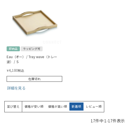
即納品
ラッピング可
Eau（オー） / Tray wave（トレー
波） / Ｓ
4,180
¥
税込
在庫切れ
詳細を見る
並び替え
価格が安い順
価格が高い順
新着順
レビュー順
17
件中
1
-
17
件表示