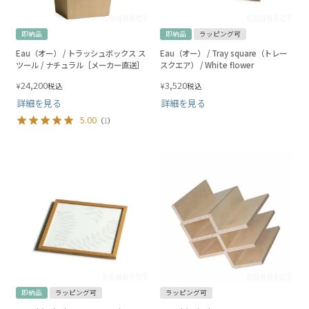
即納品
即納品
ラッピング可
Eau（オー） / トラッシュボックス ス
Eau（オー） / Tray square（トレー
ツール / ナチュラル［メーカー直送］
スクエア） / White flower
24,200
3,520
¥
¥
税込
税込
詳細を見る
詳細を見る
5.00
（
1
）
即納品
ラッピング可
ラッピング可