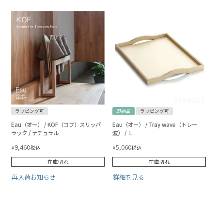
ラッピング可
即納品
ラッピング可
Eau（オー） / KOF（コフ）スリッパ
Eau（オー） / Tray wave（トレー
ラック / ナチュラル
波） / Ｌ
9,460
5,060
¥
¥
税込
税込
在庫切れ
在庫切れ
再入荷お知らせ
詳細を見る