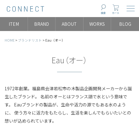
Togg
検索
カート
ITEM
BRAND
ABOUT
WORKS
BLOG
HOME
ブランドリスト
Eau（オー）
Eau（オー）
1972年創業。福島県会津若松市の木製品企画開発メーカーから誕
生したブランド。 名前のオーとはフランス語で水という意味で
す。 Eauブランドの製品が、生命や活力の源でもある水のよう
に、 使う方々に活力をもたらし、生活を楽しんでもらいたいとの
想いが込められています。