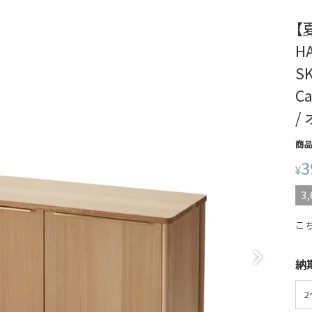
【
H
S
C
/
商
3
¥
3,
こ
納