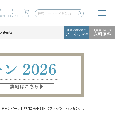
Toggle
登録
ログイン
カート
新規会員登録で
11,000円以上で
ontents
クーポン
送料無料
進呈
ャンペーン】FRITZ HANSEN（フリッツ・ハンセン） / SKAGERAK（スカゲラッ