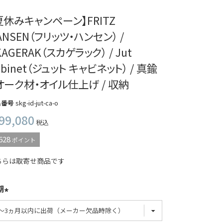
夏休みキャンペーン】FRITZ
ANSEN（フリッツ・ハンセン） /
KAGERAK（スカゲラック） / Jut
abinet（ジュット キャビネット） / 真鍮
 オーク材・オイル仕上げ / 収納
品番号
skg-id-jut-ca-o
99,080
税込
628
ポイント
ちらは取寄せ商品です
期