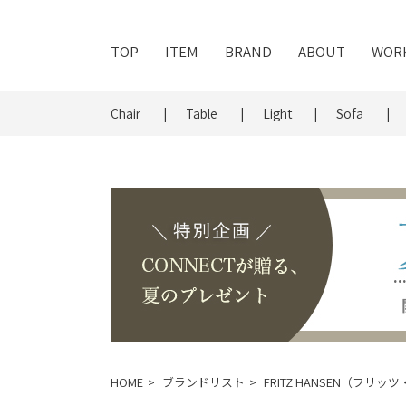
TOP
ITEM
BRAND
ABOUT
WOR
Chair
Table
Light
Sofa
HOME
ブランドリスト
FRITZ HANSEN（フリ