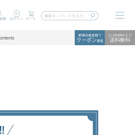
Toggle
登録
ログイン
カート
新規会員登録で
11,000円以上で
ontents
クーポン
送料無料
進呈