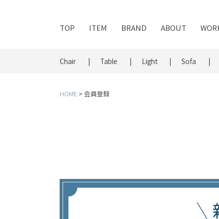
TOP
ITEM
BRAND
ABOUT
WOR
Chair
Table
Light
Sofa
HOME
会員登録