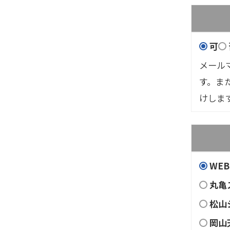
可
メール
す。ま
けしま
WEB
丸亀ス
松山
岡山