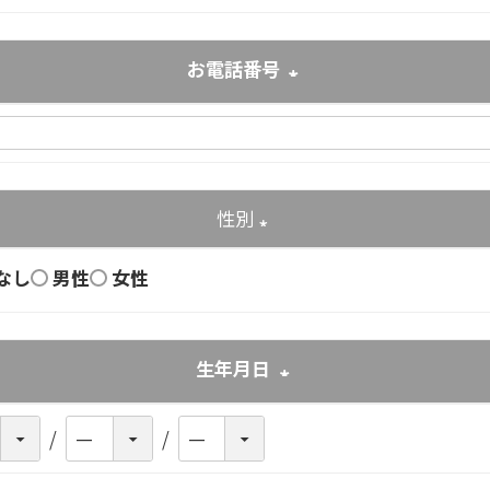
お電話番号
(必須)
性別
(必須)
なし
男性
女性
生年月日
(必須)