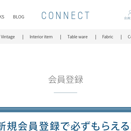
KS
BLOG
会員
Vintage
Interior item
Table ware
Fabric
C
会員登録