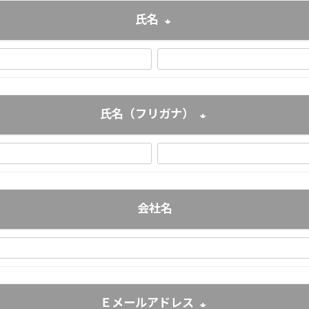
氏名
(必須)
氏名（フリガナ）
(必須)
会社名
Ｅメールアドレス