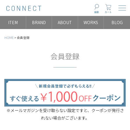
Togg
検索
カート
ITEM
BRAND
ABOUT
WORKS
BLOG
HOME
会員登録
会員登録
※メールマガジンを受け取らない設定ですと、クーポンが発行さ
れない場合がございます。