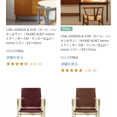
即納品
CARL HANSEN & SON（カール・ハン
セン＆サン） / KAARE KLINT mirror
CARL HANSEN & SON（カール・ハン
ミラー / オーク材・ラッカー仕上げ /
セン＆サン） / KAARE KLINT mirror
mirror ミラー / 60×40cm
ミラー / オーク材・ラッカー仕上げ /
mirror ミラー / 40×30cm
16,500
¥
税込
12,100
詳細を見る
¥
税込
4.50
詳細を見る
（
2
）
5.00
（
1
）