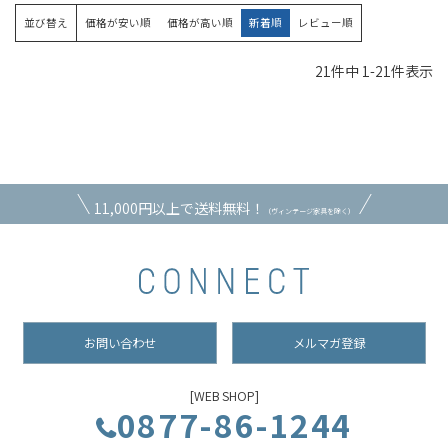
並び替え
価格が安い順
価格が高い順
新着順
レビュー順
21
件中
1
-
21
件表示
11,000円以上で送料無料！
（ヴィンテージ家具を除く）
お問い合わせ
メルマガ登録
[WEB SHOP]
0877-86-1244