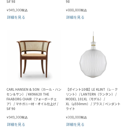
Sif 98
98
949,300
888,800
¥
¥
税込
税込
詳細を見る
詳細を見る
CARL HANSEN & SON（カール・ハン
【ポイント10倍】LE KLINT（レ・ク
セン＆サン） / KK96620 THE
リント） / LANTERN（ランタン） /
FAABORG CHAIR（フォーボーチェ
MODEL 101XL（モデル） /
ア） / マホガニー材・オイル仕上げ /
XL（φ550mm） / ブラス / ペンダント
Sif 90
ライト
949,300
308,000
¥
¥
税込
税込
詳細を見る
詳細を見る