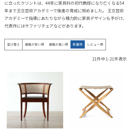
に立ったクリントは、44年に家具科の初代教授になり亡くなる54
年まで王立芸術アカデミーで後進の育成に努めました。 王立芸術
アカデミーで指導にあたりながら精力的に家具デザインも手がけ、
代表作にはサファリチェアなど​があります。
並び替え
価格が安い順
価格が高い順
新着順
レビュー順
21
件中
1
-
21
件表示