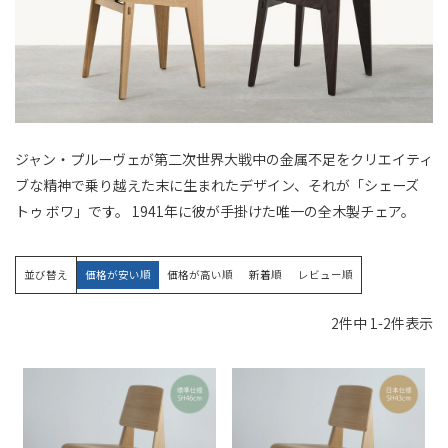
ジャン・プルーヴェが第二次世界大戦中の金属不足をクリエイティ
ブな精神で乗り越えた末に生まれたデザイン、それが「シェーズ
トゥ ボワ」です。 1941年に彼が手掛けた唯一の全木製チェア。
並び替え
価格が安い順
価格が高い順
新着順
レビュー順
2
件中
1
-
2
件表示