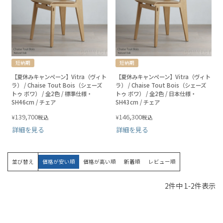
短納期
短納期
【夏休みキャンペーン】Vitra（ヴィト
【夏休みキャンペーン】Vitra（ヴィト
ラ） / Chaise Tout Bois（シェーズ
ラ） / Chaise Tout Bois（シェーズ
トゥ ボワ） / 全2色 / 標準仕様・
トゥ ボワ） / 全2色 / 日本仕様・
SH46cm / チェア
SH43cm / チェア
139,700
146,300
¥
¥
税込
税込
詳細を見る
詳細を見る
並び替え
価格が安い順
価格が高い順
新着順
レビュー順
2
件中
1
-
2
件表示