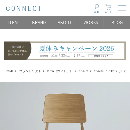
Togg
検索
カート
ITEM
BRAND
ABOUT
WORKS
BLOG
HOME
ブランドリスト
Vitra（ヴィトラ）
Chairs
Chaise Tout Bois（シ