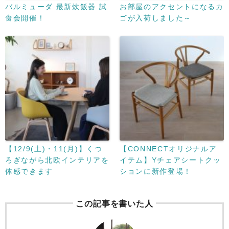
バルミューダ 最新炊飯器 試
お部屋のアクセントになるカ
食会開催！
ゴが入荷しました～
【12/9(土)・11(月)】くつ
【CONNECTオリジナルア
ろぎながら北欧インテリアを
イテム】Yチェアシートクッ
体感できます
ションに新作登場！
この記事を書いた人