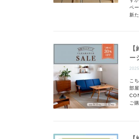
ペー
新
【
ー
202
こ
部
CO
ご
【