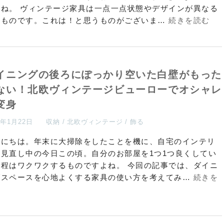
よね。 ヴィンテージ家具は一点一点状態やデザインが異なる
点ものです。これは！と思うものがございま…
続きを読む
イニングの後ろにぽっかり空いた白壁がもった
ない！北欧ヴィンテージビューローでオシャレ
変身
5年1月22日
収納
北欧ヴィンテージ
飾る
んにちは。年末に大掃除をしたことを機に、自宅のインテリ
を見直し中の今日この頃。自分のお部屋を1つ1つ良くしてい
工程はワクワクするものですよね。 今回の記事では、ダイニ
グスペースを心地よくする家具の使い方を考えてみ…
続きを
む