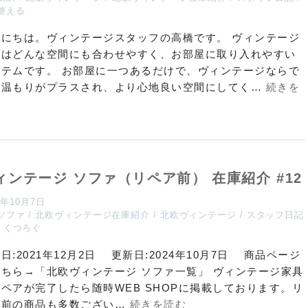
整える
んにちは。ヴィンテージスタッフの高橋です。 ヴィンテージ
具はどんな空間にも合わせやすく、お部屋に取り入れやすい
イテムです。 お部屋に一つあるだけで、ヴィンテージならで
の温もりがプラスされ、より心地良い空間にしてく…
続きを
む
ィンテージ ソファ（リペア前） 在庫紹介 #12
4年10月7日
ソファ
北欧ヴィンテージ在庫紹介
北欧ヴィンテージ
スタッフ日記
くつろぐ
日:2021年12月2日 更新日:2024年10月7日 商品ページ
こちら→「北欧ヴィンテージ ソファ一覧」 ヴィンテージ家具
ペアが完了したら随時WEB SHOPに掲載しております。リ
ア前の商品も多数ござい…
続きを読む