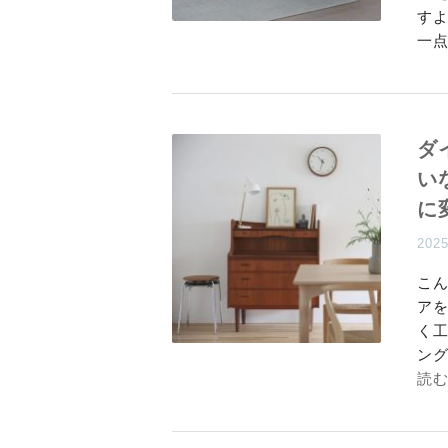
す
一
ダ
い
に
202
こ
ア
く
ン
読