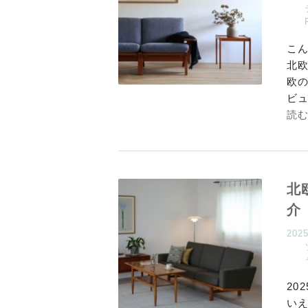
こ
北
欧
ビ
読
北
介
202
20
い