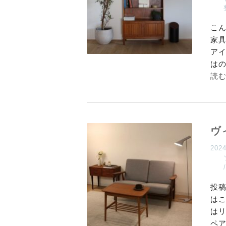
こ
家
ア
は
読
ヴ
202
投稿
は
はリ
ペ