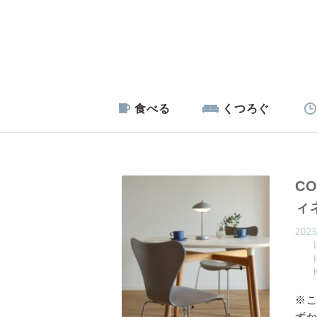
食べる
くつろぐ
C
ィ
202
※こ
ずか