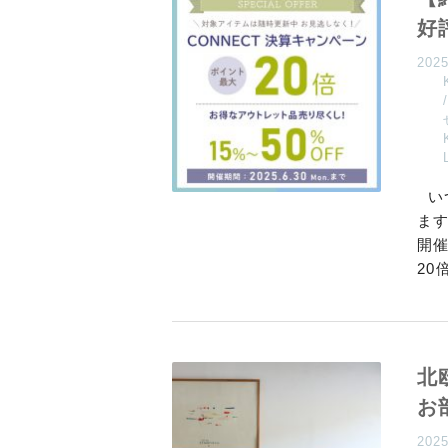
好
202
い
ま
開
20
北
お
202