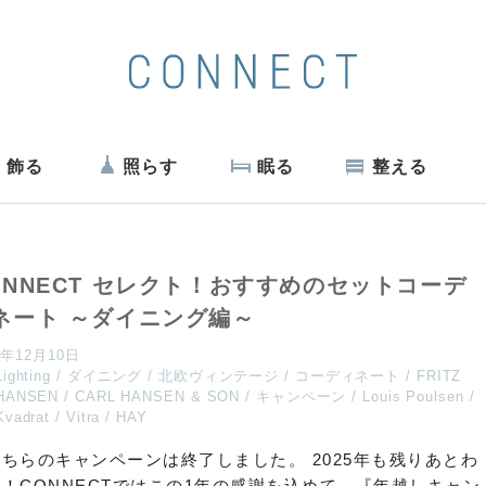
飾る
照らす
眠る
整える
ONNECT セレクト！おすすめのセットコーデ
ネート ～ダイニング編～
5年12月10日
Lighting
ダイニング
北欧ヴィンテージ
コーディネート
FRITZ
HANSEN
CARL HANSEN & SON
キャンペーン
Louis Poulsen
Kvadrat
Vitra
HAY
ちらのキャンペーンは終了しました。 2025年も残りあとわ
！CONNECTではこの1年の感謝を込めて、『年越しキャン