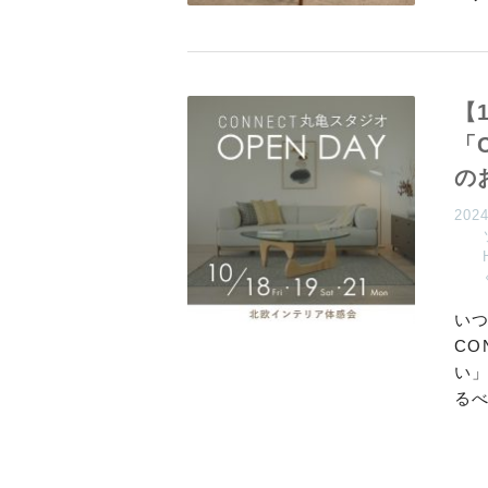
【
「
の
202
いつ
CO
い
るべ