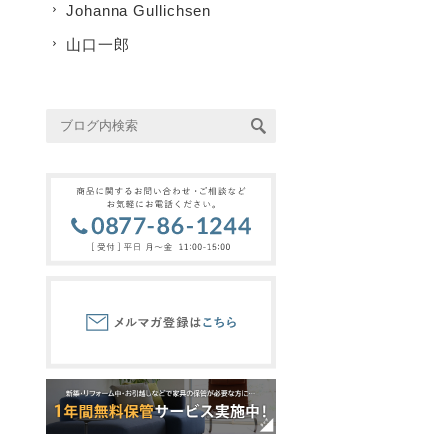
Johanna Gullichsen
山口一郎