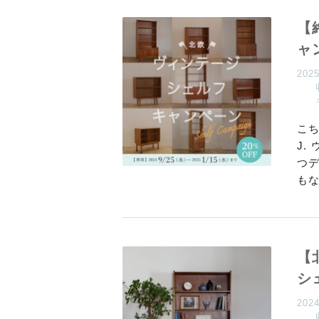
【
ャ
202
こち
J.
つ
も
【
シ
202