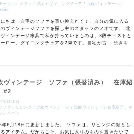
テーブル
ソファ
収納
ダイニングチェア
北欧ヴィンテージ
Read
んにちは、自宅のソファを買い換えたくて、自分の気に入る
欧のヴィンテージソファを探し中のスタッフのメオです。 北
のヴィンテージ家具で私が持っているものは、3段チェストと
ューロー、ダイニングチェアを2脚です。自宅が古…
続きを
む
欧ヴィンテージ ソファ（張替済み） 在庫紹
 #2
5年6月18日
ソファ
リビング
北欧ヴィンテージ
北欧ヴィンテージ在庫紹介
キ
ャンペーン
25年6月18日に更新しました。 ソファは、リビングの顔とも
えるアイテム。だからこそ、お気に入りのものを置きたいで