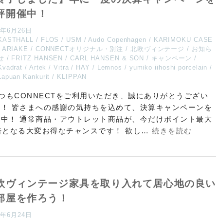
評開催中！
5年6月26日
KASTHALL
FLOS
USM
Audo Copenhagen
KARIMOKU CASE
ARIAKE
CONNECTオリジナル・別注
北欧ヴィンテージ
お知ら
せ
FRITZ HANSEN
CARL HANSEN & SON
キャンペーン
Kvadrat
Artek
Vitra
HAY
Lemnos
yumiko iihoshi porcelain
Lapuan Kankurit
KLIPPAN
つもCONNECTをご利用いただき、誠にありがとうござい
す！ 皆さまへの感謝の気持ちを込めて、決算キャンペーンを
催中！ 通常商品・アウトレット商品が、今だけポイント最大
倍となる大変お得なチャンスです！ 欲し…
続きを読む
欧ヴィンテージ家具を取り入れて居心地の良い
部屋を作ろう！
5年6月24日