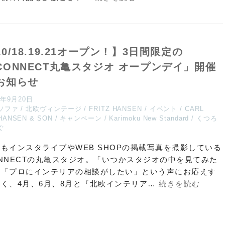
10/18.19.21オープン！】3日間限定の
CONNECT丸亀スタジオ オープンデイ」開催
お知らせ
4年9月20日
ソファ
北欧ヴィンテージ
FRITZ HANSEN
イベント
CARL
HANSEN & SON
キャンペーン
Karimoku New Standard
くつろ
ぐ
もインスタライブやWEB SHOPの掲載写真を撮影している
NNECTの丸亀スタジオ。「いつかスタジオの中を見てみた
」「プロにインテリアの相談がしたい」という声にお応えす
く、4月、6月、8月と『北欧インテリア…
続きを読む