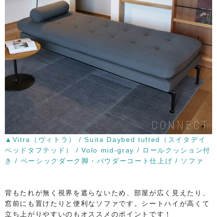
▲Vitra（ヴィトラ） / Suita Daybed tufted（スイタデイ
ベッドタフテッド） / Volo mid-gray / ロールクッション付
き / ベーシックダーク脚・パウダーコート仕上げ / ソファ
背もたれが無く視界を遮らないため、部屋が広く見えたり、
窓前にも置けたりと便利なソファです。シートハイが高くて
立ち上がりやすいのもオススメのポイントです！