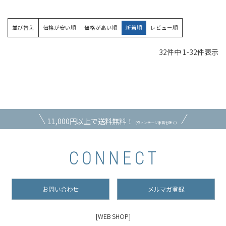
並び替え
価格が安い順
価格が高い順
新着順
レビュー順
32
件中
1
-
32
件表示
11,000円以上で送料無料！
（ヴィンテージ家具を除く）
お問い合わせ
メルマガ登録
[WEB SHOP]