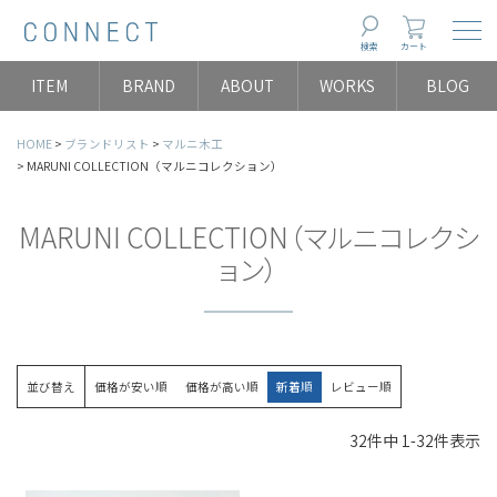
Togg
検索
カート
ITEM
BRAND
ABOUT
WORKS
BLOG
HOME
ブランドリスト
マルニ木工
MARUNI COLLECTION（マルニコレクション）
MARUNI COLLECTION（マルニコレクシ
ョン）
並び替え
価格が安い順
価格が高い順
新着順
レビュー順
32
件中
1
-
32
件表示