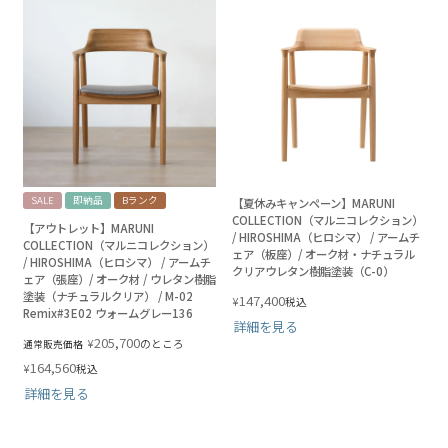
SALE
即納品
Bランク
【夏休みキャンペーン】MARUNI
COLLECTION（マルニコレクション）
【アウトレット】MARUNI
/ HIROSHIMA（ヒロシマ） / アームチ
COLLECTION（マルニコレクション）
ェア（板座）/ オーク材・ナチュラル
/ HIROSHIMA（ヒロシマ） / アームチ
クリアウレタン樹脂塗装（C-0）
ェア（張座）/ オーク材 / ウレタン樹脂
塗装（ナチュラルクリア） / M-02
147,400
¥
税込
Remix#3E02 ウォームグレー136
詳細を見る
205,700
¥
のところ
通常販売価格
164,560
¥
税込
詳細を見る