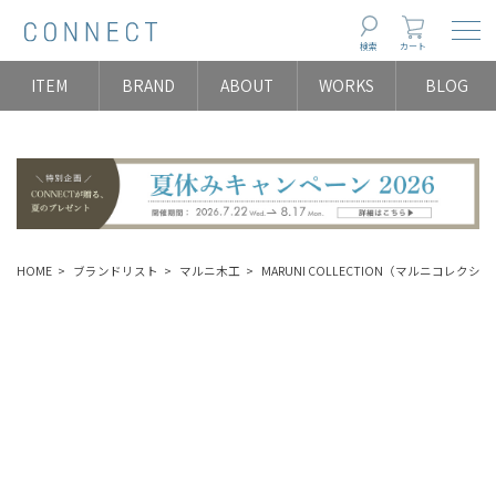
Togg
検索
カート
ITEM
BRAND
ABOUT
WORKS
BLOG
HOME
ブランドリスト
マルニ木工
MARUNI COLLECTION（マルニコレクシ