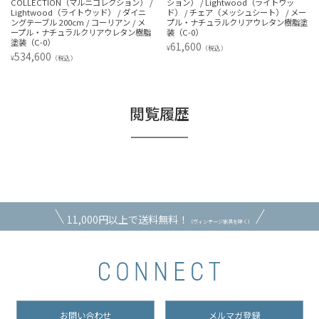
COLLECTION（マルニコレクション） /
ション） / Lightwood（ライトウッ
Lightwood（ライトウッド） / ダイニ
ド） / チェア（メッシュシート） / メー
ングテーブル 200cm / コーリアン / メ
プル・ナチュラルクリアウレタン樹脂塗
ープル・ナチュラルクリアウレタン樹脂
装（C-0）
塗装（C-0）
61,600
¥
（税込）
534,600
¥
（税込）
閲覧履歴
11,000円以上で送料無料！
（ヴィンテージ家具を除く）
お問い合わせ
メルマガ登録