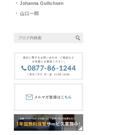
Johanna Gullichsen
山口一郎