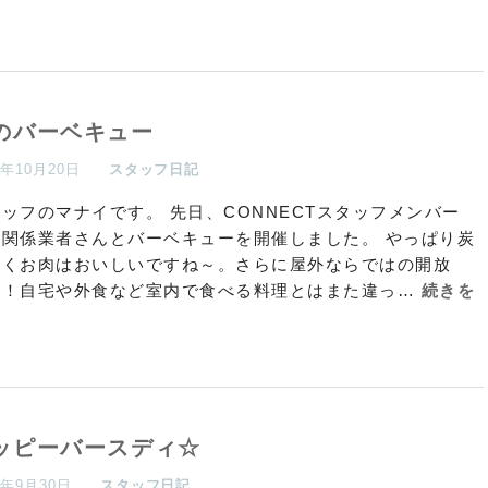
のバーベキュー
4年10月20日
スタッフ日記
ッフのマナイです。 先日、CONNECTスタッフメンバー
、関係業者さんとバーベキューを開催しました。 やっぱり炭
焼くお肉はおいしいですね～。さらに屋外ならではの開放
！！自宅や外食など室内で食べる料理とはまた違っ…
続きを
む
ッピーバースディ☆
4年9月30日
スタッフ日記