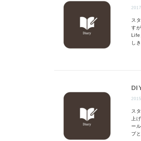
201
ス
す
Li
し
D
201
ス
上
ール
プ