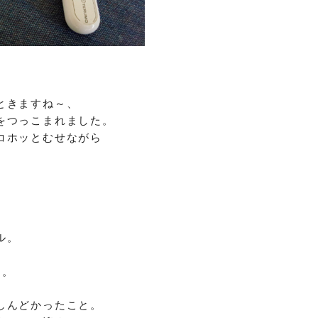
ときますね～、
をつっこまれました。
コホッとむせながら
ル。
。。
しんどかったこと。