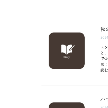
秋
201
スタ
と
で
感
読
ハ
201