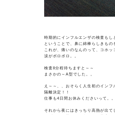
時期的にインフルエンザの検査もし
ということで、鼻に綿棒らしきもの
これが、痛いのなんのって、コホッ
涙がボロボロ。。
検査8分程待ちますと～～
まさかの～A型でした。。
え～～、、おそらく人生初のインフ
隔離決定！！
仕事も4日間お休みくださいって。
それから夜にはきっちり高熱が出て