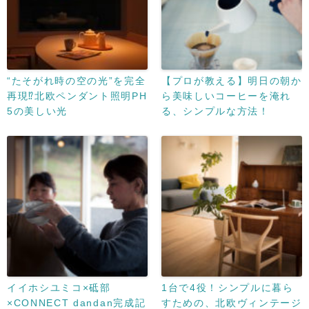
“たそがれ時の空の光”を完全
【プロが教える】明日の朝か
再現⁉北欧ペンダント照明PH
ら美味しいコーヒーを淹れ
5の美しい光
る、シンプルな方法！
イイホシユミコ×砥部
1台で4役！シンプルに暮ら
×CONNECT dandan完成記
すための、北欧ヴィンテージ