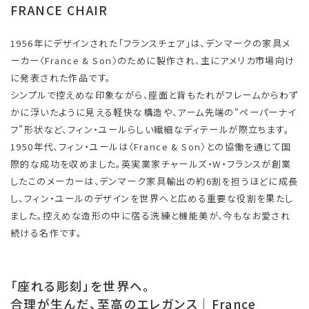
FRANCE CHAIR
1956年にデザインされた「フランスチェア」は、デンマークの家具メ
ーカー〈France & Son〉のために製作され、主にアメリカ市場向け
に発表された作品です。
シンプルで控えめな印象ながら、座面と背もたれがフレームからわず
かに浮いたように見える軽快な構造や、アーム先端の“ペーパーナイ
フ”形状など、フィン・ユールらしい繊細なディテールが際立ちます。
1950年代、フィン・ユールは〈France & Son〉との協働を通じて国
際的な成功を収めました。英実業家チャールズ・W・フランスが創業
したこのメーカーは、デンマーク家具輸出の約6割を担うほどに成長
し、フィン・ユールのデザインを世界へと広める重要な役割を果たし
ました。控えめな造形の中に宿る洗練と機能美が、今もなお愛され
続ける名作です。
「座れる彫刻」を世界へ。
合理が生んだ、至高のエレガンス｜France