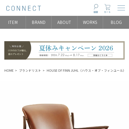
Togg
検索
カート
ITEM
BRAND
ABOUT
WORKS
BLOG
HOME
ブランドリスト
HOUSE OF FINN JUHL（ハウス・オブ・フィンユール）