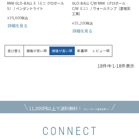
MINI GLO-BALL S（ミニ グロボール
GLO-BALL C/W MINI（グロボール
S） / ペンダントライト
C/W ミニ） / ウォールランプ［要電気
工事］
39,600
¥
税込
35,200
¥
税込
詳細を見る
詳細を見る
並び替え
価格が安い順
価格が高い順
新着順
レビュー順
18
件中
1
-
18
件表示
11,000円以上で送料無料！
（ヴィンテージ家具を除く）