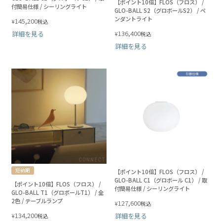
【ポイント10倍】FLOS（フロス） /
付簡易仕様 / シーリングライト
GLO-BALL S2（グロボールS2） / ペ
ンダントライト
145,200
¥
税込
136,400
詳細を見る
¥
税込
詳細を見る
短納期
【ポイント10倍】FLOS（フロス） /
GLO-BALL C1（グロボール C1） / 取
【ポイント10倍】FLOS（フロス） /
付簡易仕様 / シーリングライト
GLO-BALL T1（グロボールT1） / 全
2色 / テーブルランプ
127,600
¥
税込
134,200
詳細を見る
¥
税込