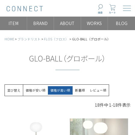
Togg
検索
カート
ITEM
BRAND
ABOUT
WORKS
BLOG
HOME
ブランドリスト
FLOS（フロス）
GLO-BALL（グロボール）
GLO-BALL（グロボール）
並び替え
価格が安い順
価格が高い順
新着順
レビュー順
18
件中
1
-
18
件表示