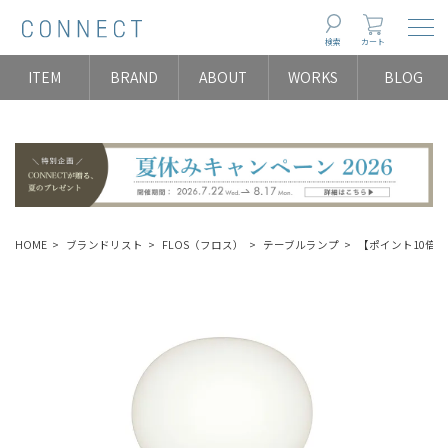
Togg
検索
カート
ITEM
BRAND
ABOUT
WORKS
BLOG
HOME
ブランドリスト
FLOS（フロス）
テーブルランプ
【ポイント10倍】FL