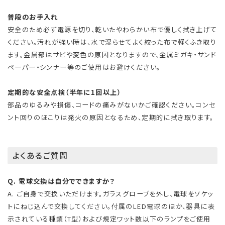
普段のお手入れ
安全のため必ず電源を切り、乾いたやわらかい布で優しく拭き上げて
ください。汚れが強い時は、水で湿らせてよく絞った布で軽くふき取り
ます。金属部はサビや変色の原因となりますので、金属ミガキ・サンド
ペーパー・シンナー等のご使用はお避けください。
定期的な安全点検（半年に1回以上）
部品のゆるみや損傷、コードの痛みがないかご確認ください。コンセ
ント回りのほこりは発火の原因となるため、定期的に拭き取ります。
よくあるご質問
Q. 電球交換は自分でできますか？
A. ご自身で交換いただけます。ガラスグローブを外し、電球をソケッ
トにねじ込んで交換してください。付属のLED電球のほか、器具に表
示されている種類（T型）および規定ワット数以下のランプをご使用