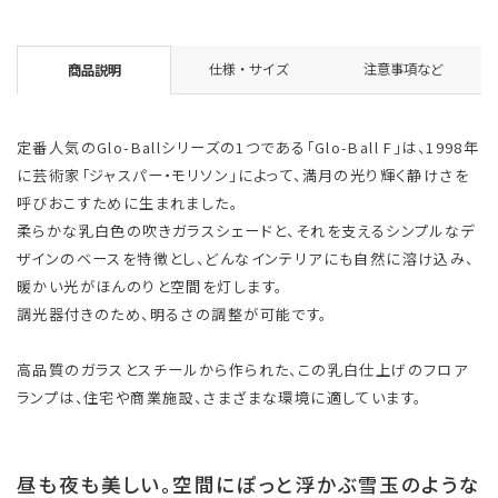
仕様・サイズ
注意事項など
商品説明
定番人気のGlo-Ballシリーズの1つである「Glo-Ball F」は、1998年
に芸術家「ジャスパー・モリソン」によって、満月の光り輝く静けさを
呼びおこすために生まれました。
柔らかな乳白色の吹きガラスシェードと、それを支えるシンプルなデ
ザインのベースを特徴とし、どんなインテリアにも自然に溶け込み、
暖かい光がほんのりと空間を灯します。
調光器付きのため、明るさの調整が可能です。
高品質のガラスとスチールから作られた、この乳白仕上げのフロア
ランプは、住宅や商業施設、さまざまな環境に適しています。
昼も夜も美しい。空間にぽっと浮かぶ雪玉のような