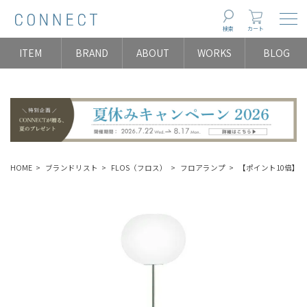
Togg
検索
カート
ITEM
BRAND
ABOUT
WORKS
BLOG
HOME
ブランドリスト
FLOS（フロス）
フロアランプ
【ポイント10倍】FLO