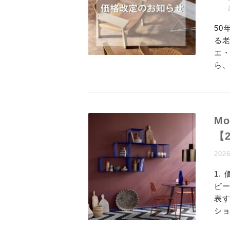
5
る老
エ・
ら
M
【
202
1.
ピ
表
シ