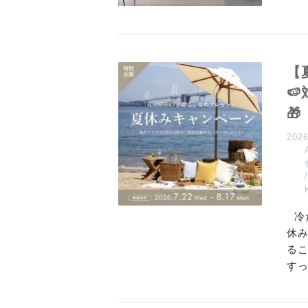
【

🎁
202
冷
休
る
す