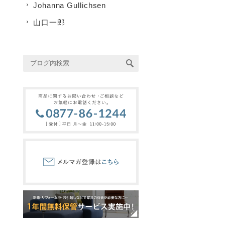
Johanna Gullichsen
山口一郎