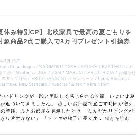
夏休み特別CP】北欧家具で最高の夏ごもりを
対象商品2点ご購入で3万円プレゼント引換券
6年7月15日
Audo Copenhagen
KARIMOKU CASE
ARIAKE
KASTHALL
石
巻工房
Montana
USM
USM
MARUNI
FREDERICIA
お知らせ
スタッフ日記
FRITZ HANSEN
キャンペーン
Louis Poulsen
Karimoku New Standard
Kvadrat
Artek
Vitra
HAY
たいドリンクが一段と美味しく感じられる季節。いよいよ夏
みが近づいてきましたね。 涼しいお部屋で過ごす時間が増え
この時期、ふとお部屋を見渡したとき 「なんだかリビングが
っきり片付かない」 「ソファや椅子に長く座…
続きを読む