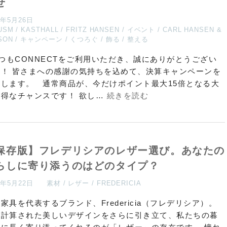
せ
6年5月26日
USM
KASTHALL
FRITZ HANSEN
イベント
CARL HANSEN &
SON
キャンペーン
くつろぐ
飾る
整える
つもCONNECTをご利用いただき、誠にありがとうござい
す！ 皆さまへの感謝の気持ちを込めて、決算キャンペーンを
催します。 通常商品が、今だけポイント最大15倍となる大
お得なチャンスです！ 欲し…
続きを読む
保存版】フレデリシアのレザー選び。あなたの
らしに寄り添うのはどのタイプ？
6年5月22日
素材
レザー
FREDERICIA
家具を代表するブランド、Fredericia（フレデリシア）。
の計算された美しいデザインをさらに引き立て、私たちの暮