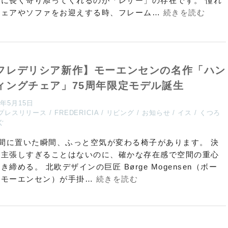
しに長く寄り添ってくれるのが「レザー」の存在です。 憧れ
チェアやソファをお迎えする時、フレーム…
続きを読む
フレデリシア新作】モーエンセンの名作「ハン
ィングチェア」75周年限定モデル誕生
6年5月15日
プレスリリース
FREDERICIA
リビング
お知らせ
イス
くつろ
ぐ
間に置いた瞬間、ふっと空気が変わる椅子があります。 決
て主張しすぎることはないのに、確かな存在感で空間の重心
き締める。 北欧デザインの巨匠 Børge Mogensen（ボー
・モーエンセン）が手掛…
続きを読む