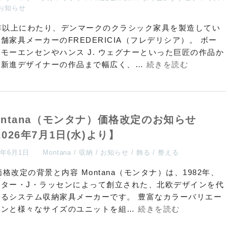
お知らせ
0年以上にわたり、デンマークのクラシック家具を製造してい
舗家具メーカーのFREDERICIA（フレデリシア）。 ボー
モーエンセンやハンス J. ウェグナーといった巨匠の作品か
、新進デザイナーの作品まで幅広く、…
続きを読む
ontana（モンタナ）価格改定のお知らせ
2026年7月1日(水)より】
6年6月1日
Montana
収納
お知らせ
飾る
整える
 価格改定の背景と内容 Montana（モンタナ）は、1982年、
ーター・J・ラッセンによって創立された、北欧デザインを代
するシステム収納家具メーカーです。 豊富なカラーバリエー
ョンと様々なサイズのユニットを組…
続きを読む