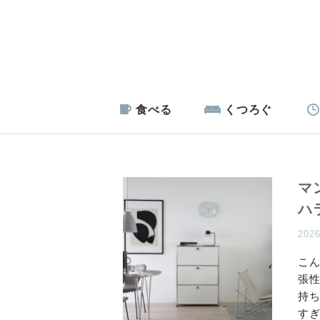
食べる
くつろぐ
マ
ハ
202
こん
張
持
す