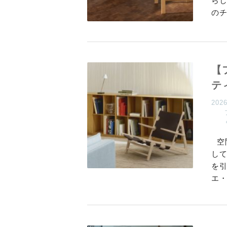
ら
の
【
テ
202
空
し
を引
エ