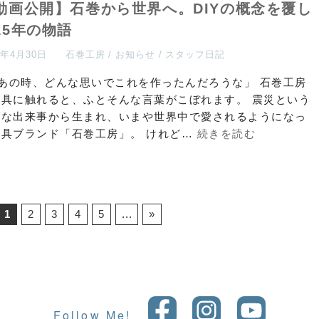
動画公開】石巻から世界へ。DIYの概念を覆し
15年の物語
6年4月30日
石巻工房
お知らせ
スタッフ日記
あの時、どんな思いでこれを作ったんだろうな」 石巻工房
家具に触れると、ふとそんな言葉がこぼれます。 震災という
きな出来事から生まれ、いまや世界中で愛されるようになっ
家具ブランド「石巻工房」。 けれど…
続きを読む
1
2
3
4
5
...
»
Follow Me!