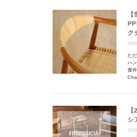
【
P
ク
202
た
ハン
傑作
Ch
【
シ
202