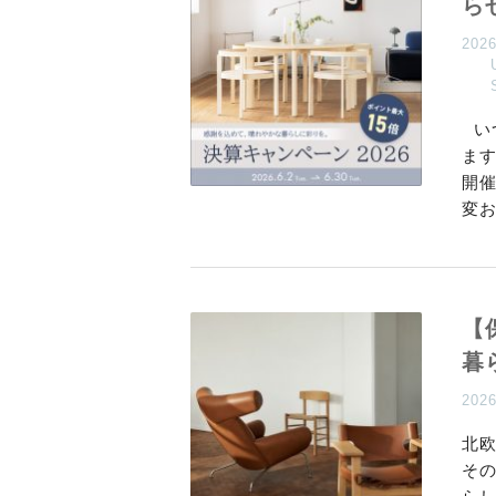
ら
202
い
ま
開
変
【
暮
202
北欧
そ