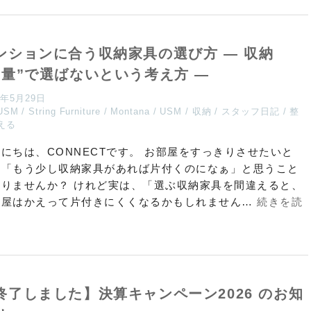
ンションに合う収納家具の選び方 — 収納
“量”で選ばないという考え方 —
6年5月29日
USM
String Furniture
Montana
USM
収納
スタッフ日記
整
える
にちは、CONNECTです。 お部屋をすっきりさせたいと
、「もう少し収納家具があれば片付くのになぁ」と思うこと
ありませんか？ けれど実は、「選ぶ収納家具を間違えると、
部屋はかえって片付きにくくなるかもしれません…
続きを読
終了しました】決算キャンペーン2026 のお知