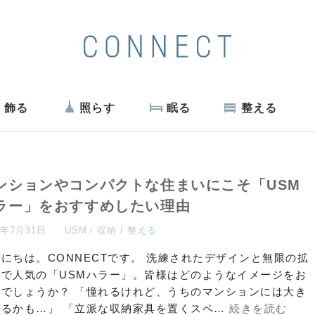
飾る
照らす
眠る
整える
ンションやコンパクトな住まいにこそ「USM
ラー」をおすすめしたい理由
6年7月31日
USM
収納
整える
にちは。CONNECTです。 洗練されたデザインと無限の拡
性で人気の「USMハラー」。皆様はどのようなイメージをお
ちでしょうか？ 「憧れるけれど、うちのマンションには大き
ぎるかも…」 「立派な収納家具を置くスペ…
続きを読む