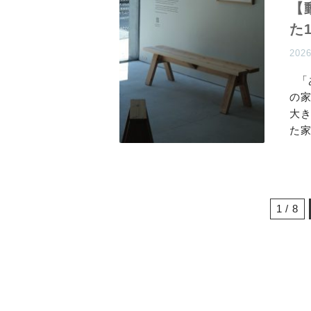
【
た
202
「
の
大
た
1 / 8