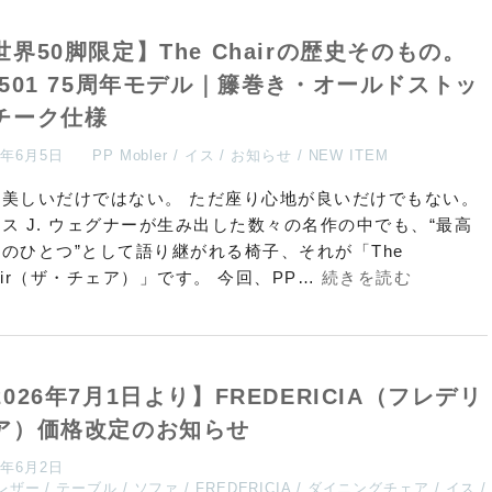
世界50脚限定】The Chairの歴史そのもの。
P501 75周年モデル｜籐巻き・オールドストッ
チーク仕様
6年6月5日
PP Mobler
イス
お知らせ
NEW ITEM
だ美しいだけではない。 ただ座り心地が良いだけでもない。
ス J. ウェグナーが生み出した数々の名作の中でも、“最高
のひとつ”として語り継がれる椅子、それが「The
air（ザ・チェア）」です。 今回、PP…
続きを読む
2026年7月1日より】FREDERICIA（フレデリ
ア）価格改定のお知らせ
6年6月2日
レザー
テーブル
ソファ
FREDERICIA
ダイニングチェア
イス