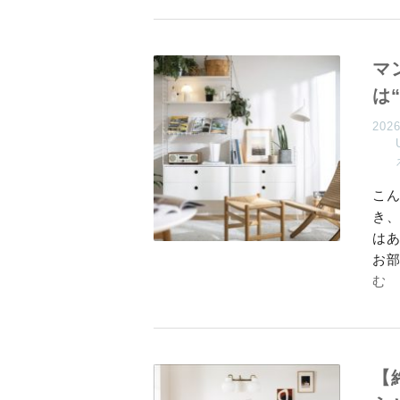
マ
は
202
こん
き
は
お
む
【