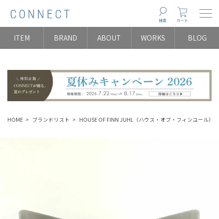
Togg
検索
カート
ITEM
BRAND
ABOUT
WORKS
BLOG
HOME
ブランドリスト
HOUSE OF FINN JUHL（ハウス・オブ・フィンユール）