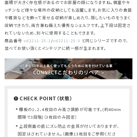
面積が大きく存在感があるのでお部屋の顔になりますね。個室やキ
ッチンなど様々な場所の収納としても活躍します。お気に入りの食器
や雑貨などを飾って見せる収納が楽しめたり、隠したいものをうまく
収納できたり、両方兼ね備えた優秀なシェルフです。上下段は固定さ
れていないため、別々に使用することもできます。
商品番号
vd2211-25-1
/
vd2211-25-3
と同じシリーズですので、
並べてお使い頂くとインテリアに統一感が生まれます。
CHECK POINT（状態）
棚板の1、2、4枚目のみ高さ調節が可能です。(約40mm
間隔で3段階)（3枚目のみ固定）
上段側面の底にズレ防止の金具が付いておりますが、
固定はされていません。（画像13枚目をご参照くださ