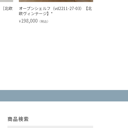
）［北欧
オープンシェルフ（vd2211-27-03）【北
【夏休みキャン
欧ヴィンテージ】*
（vd2211-6
198,000
275,000
¥
¥
（税込）
（税込
商品検索