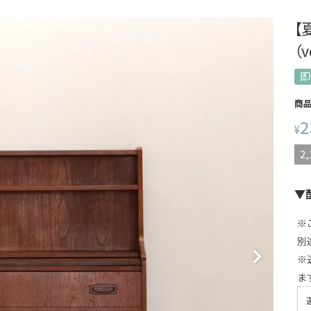
【
（
即
商
2
¥
2,
▼
※
別
※
ま