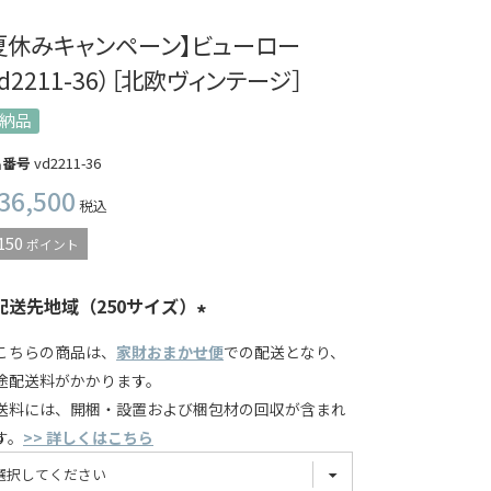
夏休みキャンペーン】ビューロー
vd2211-36）［北欧ヴィンテージ］
納品
品番号
vd2211-36
36,500
税込
150
ポイント
配送先地域（250サイズ）
こちらの商品は、
家財おまかせ便
での配送となり、
途配送料がかかります。
送料には、開梱・設置および梱包材の回収が含まれ
す。
>> 詳しくはこちら