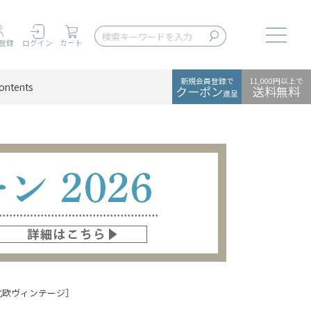
Toggle
登録
ログイン
カート
新規会員登録で
11,000円以上で
ontents
クーポン
送料無料
進呈
［北欧ヴィンテージ］