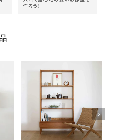
作ろう！
品