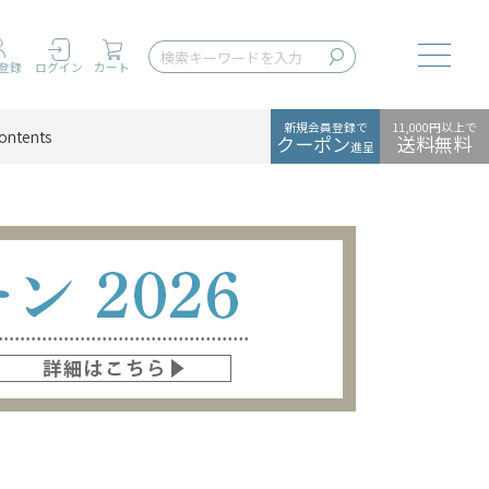
Toggle
登録
ログイン
カート
新規会員登録で
11,000円以上で
ontents
クーポン
送料無料
進呈
］