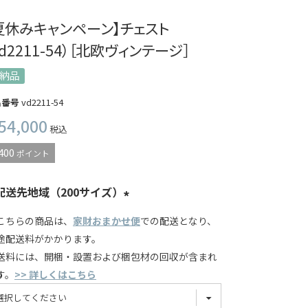
夏休みキャンペーン】チェスト
vd2211-54）［北欧ヴィンテージ］
納品
品番号
vd2211-54
54,000
税込
400
ポイント
配送先地域（200サイズ）
こちらの商品は、
家財おまかせ便
での配送となり、
途配送料がかかります。
送料には、開梱・設置および梱包材の回収が含まれ
す。
>> 詳しくはこちら