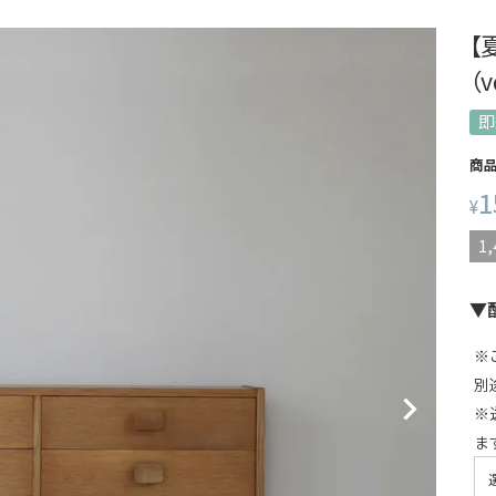
【
（
即
商
1
¥
1,
▼
※
別
※
ま